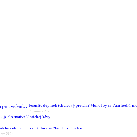
Poznáte doplnok tekvicový proteín? Mohol by sa Vám hodiť, nie
7. januára 2025
u je alternatíva klasickej kávy!
alebo cukina je nízko kalorická “bombová” zelenina!
mbra 2024