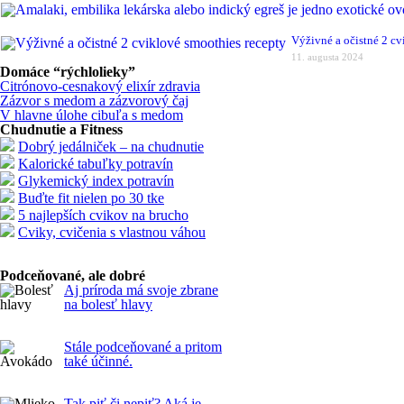
Výživné a očistné 2 cv
11. augusta 2024
Domáce “rýchlolieky”
Citrónovo-cesnakový elixír zdravia
Zázvor s medom a zázvorový čaj
V hlavne úlohe cibuľa s medom
Chudnutie a Fitness
Dobrý jedálniček – na chudnutie
Kalorické tabuľky potravín
Glykemický index potravín
Buďte fit nielen po 30 tke
5 najlepších cvikov na brucho
Cviky, cvičenia s vlastnou váhou
Podceňované, ale dobré
Aj príroda má svoje zbrane
na bolesť hlavy
Stále podceňované a pritom
také účinné.
Tak piť,či nepiť? Aká je