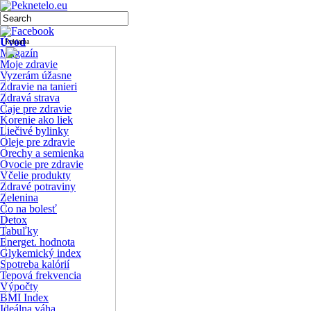
Úvod
Reklama
Magazín
Moje zdravie
Vyzerám úžasne
Zdravie na tanieri
Zdravá strava
Čaje pre zdravie
Korenie ako liek
Liečivé bylinky
Oleje pre zdravie
Orechy a semienka
Ovocie pre zdravie
Včelie produkty
Zdravé potraviny
Zelenina
Čo na bolesť
Detox
Tabuľky
Energet. hodnota
Glykemický index
Spotreba kalórií
Tepová frekvencia
Výpočty
BMI Index
Ideálna váha