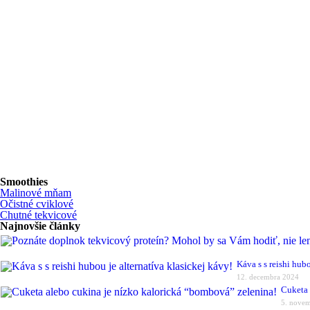
Smoothies
Malinové mňam
Očistné cviklové
Chutné tekvicové
Najnovšie články
Káva s s reishi hubo
12. decembra 2024
Cuketa 
5. nove