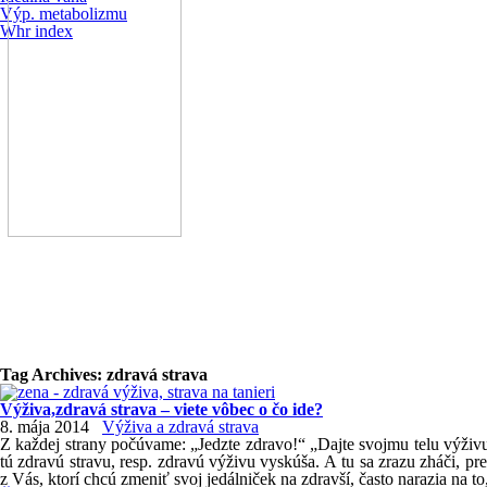
Výp. metabolizmu
Whr index
Tag Archives:
zdravá strava
Výživa,zdravá strava – viete vôbec o čo ide?
8. mája 2014
Výživa a zdravá strava
Z každej strany počúvame: „Jedzte zdravo!“ „Dajte svojmu telu výživu
tú zdravú stravu, resp. zdravú výživu vyskúša. A tu sa zrazu zháči, pr
z Vás, ktorí chcú zmeniť svoj jedálniček na zdravší, často narazia na