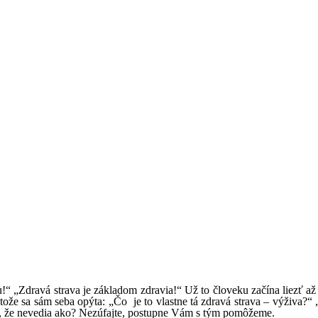
!“ „Zdravá strava je základom zdravia!“ Už to človeku začína liezť až
etože sa sám seba opýta: „Čo je to vlastne tá zdravá strava – výživa?“
 to, že nevedia ako? Nezúfajte, postupne Vám s tým pomôžeme.