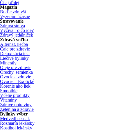
Čítaj ďalej
Magazín
Buďte zdravší
Vyzerám úžasne
Stravovanie
Zdravá strava
Výživa - o čo ide?
Zdravý jedálniček
Zdravá voľba
Alternat. liečba
Čaje pre zdravie
Detoxikácia tela
Liečivé bylinky
Minerály
Oleje pre zdravie
Orechy, semienka
Ovocie a zdravie
Ovocie – Exotické
Korenie ako liek
Smoothie
Včelie produkty
Vitamíny
Zdravé potraviny
Zelenina a zdravie
Bylinky výber
Medvedí cesnak
Rozmarín lekársky
Kostihoj lekársky