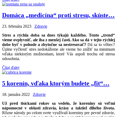
Domáca „medicína“ proti stresu, skúste…
23. februára 2023
Zdravie
Stres a rýchla doba sa dnes týkajú každého. Tento „trend“
vieme ovplyvniť, ale iba z menšej časti. Ako sa dá v tejto rýchlej
dobe byť v pohode a zbytočne sa nestresovať?
Dá sa to vôbec?
Úplne vyčleniť stres nedokážeme ale vieme ho znížiť na minimum
vďaka niektorým možnostiam, ktoré Vás aspoň trochu od stresu
odosobnia.
Čítaj ďalej
5 korenín, vďaka ktorým budete „fit“…
18. januára 2022
Zdravie
Už pred tisíckami rokov sa vedelo, že koreniny sú veľmi
nápomocné v oblasti zdravia, krásy a taktiež dlhého života.
Rôzne národy po celom svete využívali koreniny pre pevné zdravie,