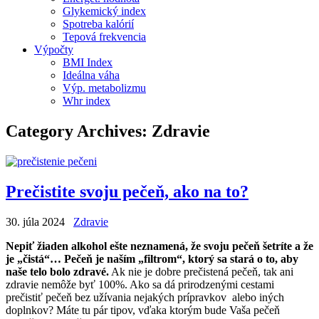
Glykemický index
Spotreba kalórií
Tepová frekvencia
Výpočty
BMI Index
Ideálna váha
Výp. metabolizmu
Whr index
Category Archives:
Zdravie
Prečistite svoju pečeň, ako na to?
30. júla 2024
Zdravie
Nepiť žiaden alkohol ešte neznamená, že svoju pečeň šetríte a že
je „čistá“… Pečeň je naším „filtrom“, ktorý sa stará o to, aby
naše telo bolo zdravé.
Ak nie je dobre prečistená pečeň, tak ani
zdravie nemôže byť 100%. Ako sa dá prirodzenými cestami
prečistiť pečeň bez užívania nejakých prípravkov alebo iných
doplnkov? Máte tu pár tipov, vďaka ktorým bude Vaša pečeň