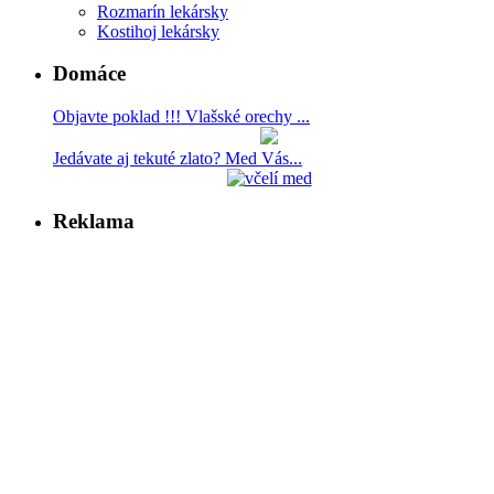
Rozmarín lekársky
Kostihoj lekársky
Domáce
Objavte poklad !!! Vlašské orechy ...
Jedávate aj tekuté zlato? Med Vás...
Reklama