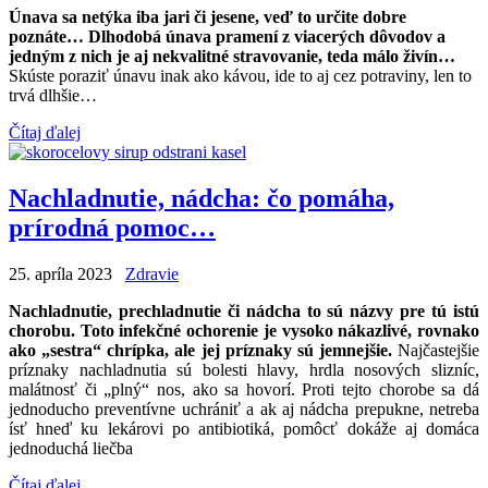
Únava sa netýka iba jari či jesene, veď to určite dobre
poznáte… Dlhodobá únava pramení z viacerých dôvodov a
jedným z nich je aj nekvalitné stravovanie, teda málo živín…
Skúste poraziť únavu inak ako kávou, ide to aj cez potraviny, len to
trvá dlhšie…
Čítaj ďalej
Nachladnutie, nádcha: čo pomáha,
prírodná pomoc…
25. apríla 2023
Zdravie
Nachladnutie, prechladnutie či nádcha to sú názvy pre tú istú
chorobu. Toto infekčné ochorenie je vysoko nákazlivé, rovnako
ako „sestra“ chrípka, ale jej príznaky sú jemnejšie.
Najčastejšie
príznaky nachladnutia sú bolesti hlavy, hrdla nosových slizníc,
malátnosť či „plný“ nos, ako sa hovorí. Proti tejto chorobe sa dá
jednoducho preventívne uchrániť a ak aj nádcha prepukne, netreba
ísť hneď ku lekárovi po antibiotiká, pomôcť dokáže aj domáca
jednoduchá liečba
Čítaj ďalej