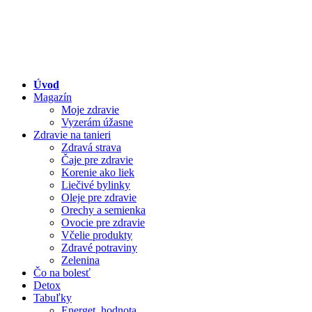
Úvod
Magazín
Moje zdravie
Vyzerám úžasne
Zdravie na tanieri
Zdravá strava
Čaje pre zdravie
Korenie ako liek
Liečivé bylinky
Oleje pre zdravie
Orechy a semienka
Ovocie pre zdravie
Včelie produkty
Zdravé potraviny
Zelenina
Čo na bolesť
Detox
Tabuľky
Energet. hodnota