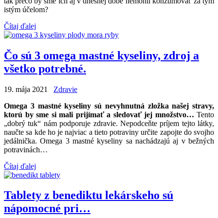
tak prečo by sme ich aj v dnešnej dobe nemohli konzumovať za tým
istým účelom?
Čítaj ďalej
Čo sú 3 omega mastné kyseliny, zdroj a
všetko potrebné.
19. mája 2021
Zdravie
Omega 3 mastné kyseliny sú nevyhnutná zložka našej stravy,
ktorú by sme si mali prijímať a sledovať jej množstvo…
Tento
„dobrý tuk“ nám podporuje zdravie. Nepodceňte príjem tejto látky,
naučte sa kde ho je najviac a tieto potraviny určite zapojte do svojho
jedálnička. Omega 3 mastné kyseliny sa nachádzajú aj v bežných
potravinách…
Čítaj ďalej
Tablety z benediktu lekárskeho sú
nápomocné pri…