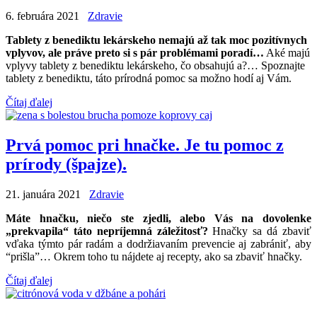
6. februára 2021
Zdravie
Tablety z benediktu lekárskeho nemajú až tak moc pozitívnych
vplyvov, ale práve preto si s pár problémami poradí…
Aké majú
vplyvy tablety z benediktu lekárskeho, čo obsahujú a?… Spoznajte
tablety z benediktu, táto prírodná pomoc sa možno hodí aj Vám.
Čítaj ďalej
Prvá pomoc pri hnačke. Je tu pomoc z
prírody (špajze).
21. januára 2021
Zdravie
Máte hnačku, niečo ste zjedli, alebo Vás na dovolenke
„prekvapila“ táto nepríjemná záležitosť?
Hnačky sa dá zbaviť
vďaka týmto pár radám a dodržiavaním prevencie aj zabrániť, aby
“prišla”… Okrem toho tu nájdete aj recepty, ako sa zbaviť hnačky.
Čítaj ďalej