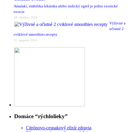
Amalaki, embilika lekárska alebo indický egreš je jedno exotické
ovocie.
16. októbra 2024
Výživné a
očistné 2
cviklové smoothies recepty
11. augusta 2024
Domáce “rýchlolieky”
Citrónovo-cesnakový elixír zdravia