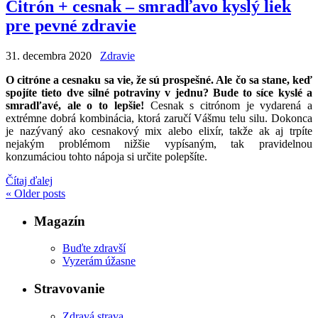
Citrón + cesnak – smradľavo kyslý liek
pre pevné zdravie
31. decembra 2020
Zdravie
O citróne a cesnaku sa vie, že sú prospešné. Ale čo sa stane, keď
spojíte tieto dve silné potraviny v jednu? Bude to síce kyslé a
smradľavé, ale o to lepšie!
Cesnak s citrónom je vydarená a
extrémne dobrá kombinácia, ktorá zaručí Vášmu telu silu. Dokonca
je nazývaný ako cesnakový mix alebo elixír, takže ak aj trpíte
nejakým problémom nižšie vypísaným, tak pravidelnou
konzumáciou tohto nápoja si určite polepšíte.
Čítaj ďalej
«
Older posts
Magazín
Buďte zdravší
Vyzerám úžasne
Stravovanie
Zdravá strava