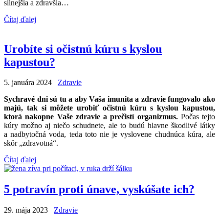
silnejšia a zdravšia…
Čítaj ďalej
Urobíte si očistnú kúru s kyslou
kapustou?
5. januára 2024
Zdravie
Sychravé dni sú tu a aby Vaša imunita a zdravie fungovalo ako
majú, tak si môžete urobiť očistnú kúru s kyslou kapustou,
ktorá nakopne Vaše zdravie a prečistí organizmus.
Počas tejto
kúry možno aj niečo schudnete, ale to budú hlavne škodlivé látky
a nadbytočná voda, teda toto nie je vyslovene chudnúca kúra, ale
skôr „zdravotná“.
Čítaj ďalej
5 potravín proti únave, vyskúšate ich?
29. mája 2023
Zdravie