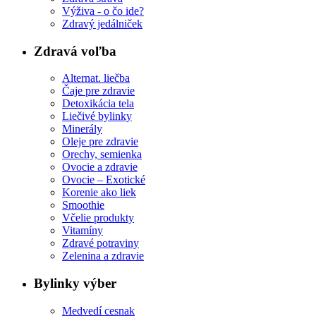
Výživa - o čo ide?
Zdravý jedálniček
Zdravá voľba
Alternat. liečba
Čaje pre zdravie
Detoxikácia tela
Liečivé bylinky
Minerály
Oleje pre zdravie
Orechy, semienka
Ovocie a zdravie
Ovocie – Exotické
Korenie ako liek
Smoothie
Včelie produkty
Vitamíny
Zdravé potraviny
Zelenina a zdravie
Bylinky výber
Medvedí cesnak