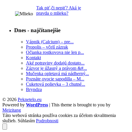
Tak piť,či nepiť? Aká je
pravda o mlieku?
Dnes - najčítanejšie
Vápnik (Calcium) – pre...
Propolis – včelí zázrak
Očianka rostkovova nie len p...
Kontakt
Aké potraviny dodajú dostato...
Zázvor je úžasný a právom &#...
Mučenka opletavá má nádherný...
Poznáte ovocie sapodilla – M...
Cuketová polievka – 3 chutné...
Bryndza
© 2026
Peknetelo.eu
Powered by
WordPress
| This theme is brought to you by
Meizitang
Táto webová stránka používa cookies za účelom skvalitnenia
služieb.
Súhlasím
Podrobnosti