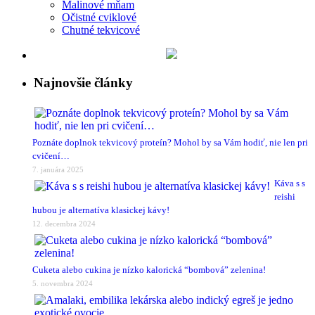
Malinové mňam
Očistné cviklové
Chutné tekvicové
Najnovšie články
Poznáte doplnok tekvicový proteín? Mohol by sa Vám hodiť, nie len pri
cvičení…
7. januára 2025
Káva s s
reishi
hubou je alternatíva klasickej kávy!
12. decembra 2024
Cuketa alebo cukina je nízko kalorická “bombová” zelenina!
5. novembra 2024