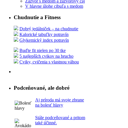
Zázvor s medom a zázvorový čaj
V hlavne úlohe cibuľa s medom
Chudnutie a Fitness
Dobrý jedálniček – na chudnutie
Kalorické tabuľky potravín
Glykemický index potravín
Buďte fit nielen po 30 tke
5 najlepších cvikov na brucho
Cviky, cvičenia s vlastnou váhou
Podceňované, ale dobré
Aj príroda má svoje zbrane
na bolesť hlavy
Stále podceňované a pritom
také účinné.