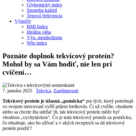
Glykemický index
Spotreba kalórií
Tepová frekvencia
Výpočty
BMI Index
Ideálna váha
Výp. metabolizmu
Whr index
Poznáte doplnok tekvicový proteín?
Mohol by sa Vám hodiť, nie len pri
cvičení…
7. januára 2025
Tekvica
,
Zaujímavosti
Tekvicový proteín je úžasná „pomôcka“
pre tých, ktorý potrebujú
vo svojom stravovaní vyšší príjem bielkovín. Či už cvičíte, chudnete
alebo sa chcete iba udržať fit, tak tekvicový proteín môže byť
vhodnou „vychytávkou“. Čo je teda tekvicový proteín za pomôcku,
čo obsahuje, ako ho užívať a v akých receptoch sa dá tekvicový
proteín použiť?