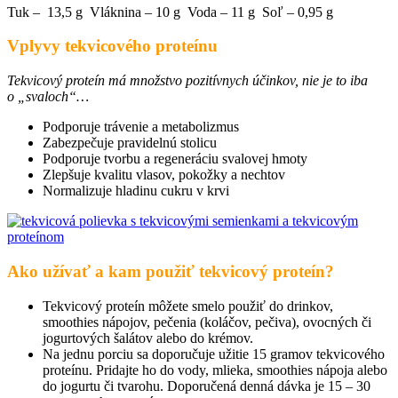
Tuk – 13,5 g Vláknina – 10 g Voda – 11 g Soľ – 0,95 g
Vplyvy tekvicového proteínu
Tekvicový proteín má množstvo pozitívnych účinkov, nie je to iba
o „svaloch“…
Podporuje trávenie a metabolizmus
Zabezpečuje pravidelnú stolicu
Podporuje tvorbu a regeneráciu svalovej hmoty
Zlepšuje kvalitu vlasov, pokožky a nechtov
Normalizuje hladinu cukru v krvi
Ako užívať a kam použiť tekvicový proteín?
Tekvicový proteín môžete smelo použiť do drinkov,
smoothies nápojov, pečenia (koláčov, pečiva), ovocných či
jogurtových šalátov alebo do krémov.
Na jednu porciu sa doporučuje užitie 15 gramov tekvicového
proteínu. Pridajte ho do vody, mlieka, smoothies nápoja alebo
do jogurtu či tvarohu. Doporučená denná dávka je 15 – 30