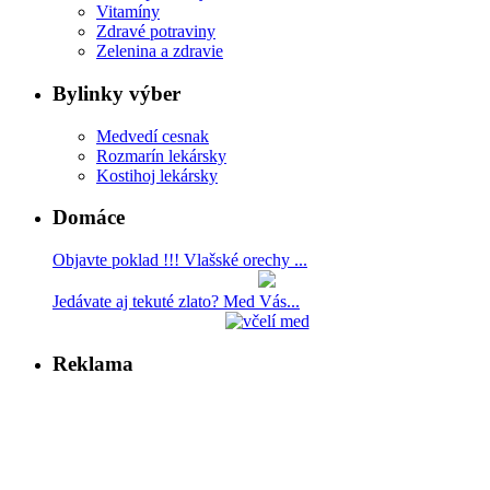
Vitamíny
Zdravé potraviny
Zelenina a zdravie
Bylinky výber
Medvedí cesnak
Rozmarín lekársky
Kostihoj lekársky
Domáce
Objavte poklad !!! Vlašské orechy ...
Jedávate aj tekuté zlato? Med Vás...
Reklama