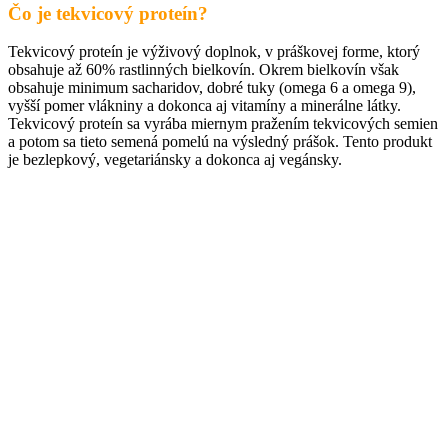
Čo je tekvicový proteín?
Tekvicový proteín je výživový doplnok, v práškovej forme, ktorý
obsahuje až 60% rastlinných bielkovín. Okrem bielkovín však
obsahuje minimum sacharidov, dobré tuky (omega 6 a omega 9),
vyšší pomer vlákniny a dokonca aj vitamíny a minerálne látky.
Tekvicový proteín sa vyrába miernym pražením tekvicových semien
a potom sa tieto semená pomelú na výsledný prášok. Tento produkt
je bezlepkový, vegetariánsky a dokonca aj vegánsky.