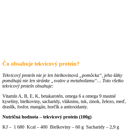
Čo obsahuje tekvicový proteín?
Tekvicový proteín nie je len bielkovinová „pomôcka“, jeho látky
pomáhajú nie len stránke „svalov a metabolizmu“… Toto všetko
tekvicový proteín obsahuje:
Vitamín A, B, E, K, betakarotén, omega 6 a omega 9 mastné
kyseliny, bielkoviny, sacharidy, vlákninu, tuk, zinok, železo, meď,
draslík, fosfor, mangán, horčík a antioxidanty.
Nutričná hodnota – tekvicový proteín (100g)
KJ – 1 680 Kcal – 400 Bielkoviny – 60 g Sacharidy – 2,9 g