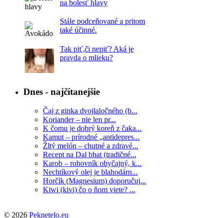
na bolesť hlavy
Stále podceňované a pritom
také účinné.
Tak piť,či nepiť? Aká je
pravda o mlieku?
Dnes - najčítanejšie
Čaj z ginka dvojlaločného (b...
Koriander – nie len pr...
K čomu je dobrý koreň z čaka...
Kamut – prírodné „antidepres...
Žltý melón – chutné a zdravé...
Recept na Dal bhat (tradičné...
Karob – rohovník obyčajný, k...
Nechtíkový olej je blahodárn...
Horčík (Magnesium) doporučuj...
Kiwi (kivi) čo o ňom viete? ...
© 2026
Peknetelo.eu