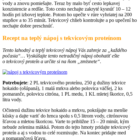
vody a znovu pomiešajte. Teraz by malo byť cesto lepkavej
konzistencie a redšie. Toto cesto nechajte zakryté kysnúť 10 – 12
hodín pri izbovej teplote. Potom ho upečte v rúre vyhriatej na 200
stupňov a to 35 minút. Tekvicový chlieb kontrolujte a po upečení ho
nechajte dobre preschnúť.
Recept na teplý nápoj s tekvicovým proteínom
Tento lahodný a teplý tekvicový nápoj Vás zahreje za „každého
počasia“… Vyskúšajte tento netradičný nápoj obohatiť ešte
o tekvicový proteín a určite si na ňom „zmlsnete“.
Potrebujete
: 2 PL tekvicového proteínu, 250 g dužiny tekvice
hokaido (ošúpaná), 1 malá mrkva alebo polovica väčšej, 2 ks
pomaranče, polovicu citróna, 1 PL medu, 1 KL mletej škorice, 0,5
litra vody.
Očistenú dužinu tekvice hokaido a mrkvu, pokrájajte na menšie
kúsky a dajte variť do hrnca spolu s 0,5 litrom vody, citrónovou
šťavou a mletou škoricou. Varte to približne 15 – 20 minút, kým
nebude zelenina mäkká. Potom do tejto hmoty pridajte tekvicový
proteín a aj s vodou to celé rozmixujte. Na koniec pridajte med
a pomarančovú šťavu.