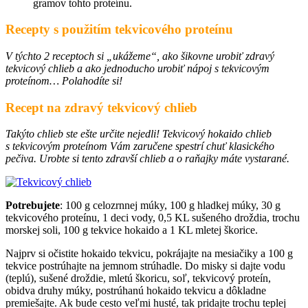
gramov tohto proteínu.
Recepty s použitím tekvicového proteínu
V týchto 2 receptoch si „ukážeme“, ako šikovne urobiť zdravý
tekvicový chlieb a ako jednoducho urobiť nápoj s tekvicovým
proteínom… Polahodíte si!
Recept na zdravý tekvicový chlieb
Takýto chlieb ste ešte určite nejedli! Tekvicový hokaido chlieb
s tekvicovým proteínom Vám zaručene spestrí chuť klasického
pečiva. Urobte si tento zdravší chlieb a o raňajky máte vystarané.
Potrebujete
: 100 g celozrnnej múky, 100 g hladkej múky, 30 g
tekvicového proteínu, 1 deci vody, 0,5 KL sušeného droždia, trochu
morskej soli, 100 g tekvice hokaido a 1 KL mletej škorice.
Najprv si očistite hokaido tekvicu, pokrájajte na mesiačiky a 100 g
tekvice postrúhajte na jemnom strúhadle. Do misky si dajte vodu
(teplú), sušené droždie, mletú škoricu, soľ, tekvicový proteín,
obidva druhy múky, postrúhanú hokaido tekvicu a dôkladne
premiešajte. Ak bude cesto veľmi husté, tak pridajte trochu teplej