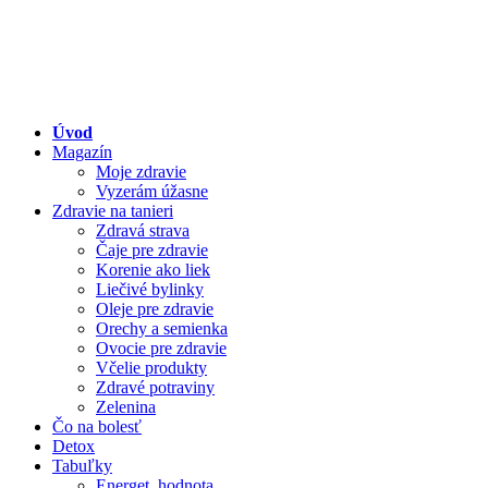
Úvod
Magazín
Moje zdravie
Vyzerám úžasne
Zdravie na tanieri
Zdravá strava
Čaje pre zdravie
Korenie ako liek
Liečivé bylinky
Oleje pre zdravie
Orechy a semienka
Ovocie pre zdravie
Včelie produkty
Zdravé potraviny
Zelenina
Čo na bolesť
Detox
Tabuľky
Energet. hodnota