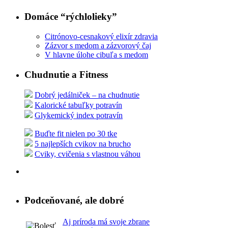
Domáce “rýchlolieky”
Citrónovo-cesnakový elixír zdravia
Zázvor s medom a zázvorový čaj
V hlavne úlohe cibuľa s medom
Chudnutie a Fitness
Dobrý jedálniček – na chudnutie
Kalorické tabuľky potravín
Glykemický index potravín
Buďte fit nielen po 30 tke
5 najlepších cvikov na brucho
Cviky, cvičenia s vlastnou váhou
Podceňované, ale dobré
Aj príroda má svoje zbrane