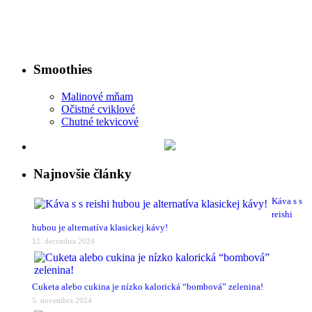
Smoothies
Malinové mňam
Očistné cviklové
Chutné tekvicové
Najnovšie články
Káva s s
reishi
hubou je alternatíva klasickej kávy!
12. decembra 2024
Cuketa alebo cukina je nízko kalorická “bombová” zelenina!
5. novembra 2024