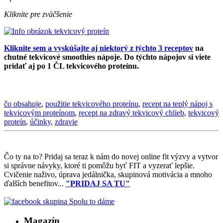
Kliknite pre zväčšenie
Kliknite sem a vyskúšajte aj niektorý z týchto 3 receptov
na
chutné tekvicové smoothies nápoje. Do týchto nápojov si viete
pridať aj po 1 ČL tekvicového proteínu.
čo obsahuje
,
použitie tekvicového proteínu
,
recept na teplý nápoj s
tekvicovým proteínom
,
recept na zdravý tekvicový chlieb
,
tekvicový
proteín
,
účinky
,
zdravie
Čo ty na to?
Pridaj sa teraz k nám do novej online fit výzvy a vytvor
si správne návyky, ktoré ti pomôžu byť FIT a vyzerať lepšie.
Cvičenie naživo, úprava jedálnička, skupinová motivácia a mnoho
ďalších benefitov...
"PRIDAJ SA TU"
Magazín