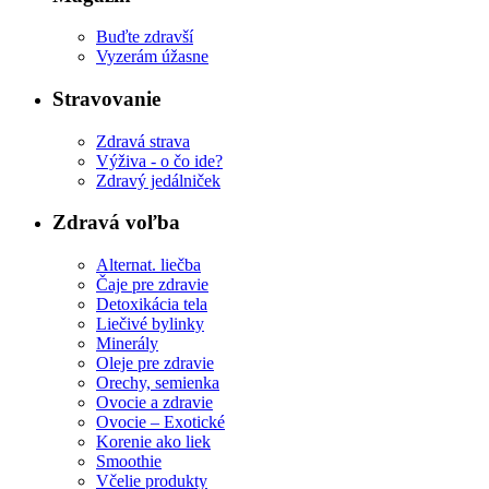
Buďte zdravší
Vyzerám úžasne
Stravovanie
Zdravá strava
Výživa - o čo ide?
Zdravý jedálniček
Zdravá voľba
Alternat. liečba
Čaje pre zdravie
Detoxikácia tela
Liečivé bylinky
Minerály
Oleje pre zdravie
Orechy, semienka
Ovocie a zdravie
Ovocie – Exotické
Korenie ako liek
Smoothie
Včelie produkty