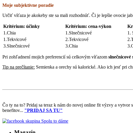
Moje subjektívne poradie
Určiť víťaza je akokeby ste sa mali rozhodnúť. Či je lepšie ovocie ja
Kritérium: účinky
Kritérium: cena-výkon
Kr
1.Chia
1.Slnečnicové
1.
1.Tekvicové
2.Tekvicové
2.
3.Slnečnicové
3.Chia
3.
Pri zohľadnení mojich preferencií sú celkovým víťazom
slnečnicové
Tip na prečítanie:
Semienka a orechy sú kalorické. Ako ich jesť pri chu
Čo ty na to?
Pridaj sa teraz k nám do novej online fit výzvy a vytvor
benefitov...
"PRIDAJ SA TU"
Magazín