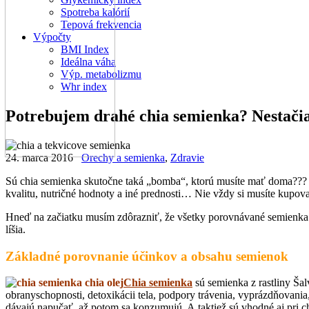
Spotreba kalórií
Tepová frekvencia
Výpočty
BMI Index
Ideálna váha
Výp. metabolizmu
Whr index
Potrebujem drahé chia semienka? Nestačia
24. marca 2016
Orechy a semienka
,
Zdravie
Sú chia semienka skutočne taká „bomba“, ktorú musíte mať doma??? N
kvalitu, nutričné hodnoty a iné prednosti… Nie vždy si musíte kupov
Hneď na začiatku musím zdôrazniť, že všetky porovnávané semienka s
líšia.
Základné porovnanie účinkov a obsahu semienok
Chia semienka
sú semienka z rastliny Ša
obranyschopnosti, detoxikácii tela, podpory trávenia, vyprázdňovani
dávajú napučať, až potom sa konzumujú. A taktiež sú vhodné aj pri c