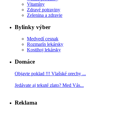
Vitamíny
Zdravé potraviny
Zelenina a zdravie
Bylinky výber
Medvedí cesnak
Rozmarín lekársky
Kostihoj lekársky
Domáce
Objavte poklad !!! Vlašské orechy ...
Jedávate aj tekuté zlato? Med Vás...
Reklama