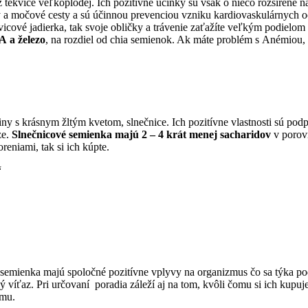
 tekvice veľkoplodej. Ich pozitívne účinky sú však o niečo rozšírené n
ky a močové cesty a sú účinnou prevenciou vzniku kardiovaskulárnych 
cové jadierka, tak svoje obličky a trávenie zaťažíte veľkým podielom s
A a železo
, na rozdiel od chia semienok. Ak máte problém s Anémiou, 
iny s krásnym žltým kvetom, slnečnice. Ich pozitívne vlastnosti sú podp
ze.
Slnečnicové semienka majú 2 – 4 krát menej sacharidov
v porovn
eniami, tak si ich kúpte.
“
 semienka majú spoločné pozitívne vplyvy na organizmus čo sa týka podp
víťaz. Pri určovaní poradia záleží aj na tom, kvôli čomu si ich kupujete
ému.