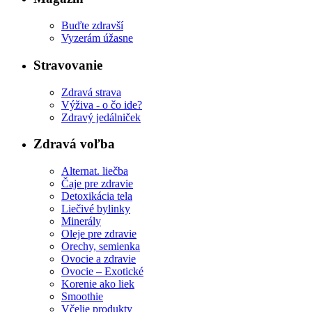
Buďte zdravší
Vyzerám úžasne
Stravovanie
Zdravá strava
Výživa - o čo ide?
Zdravý jedálniček
Zdravá voľba
Alternat. liečba
Čaje pre zdravie
Detoxikácia tela
Liečivé bylinky
Minerály
Oleje pre zdravie
Orechy, semienka
Ovocie a zdravie
Ovocie – Exotické
Korenie ako liek
Smoothie
Včelie produkty