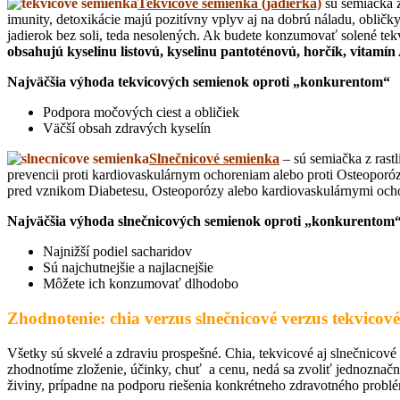
Tekvicové semienka (jadierka)
sú semiačka z
imunity, detoxikácie majú pozitívny vplyv aj na dobrú náladu, oblič
jadierok bez soli, teda nesolených. Ak budete konzumovať solené tekvi
obsahujú kyselinu listovú, kyselinu pantoténovú, horčík, vitamín 
Najväčšia výhoda tekvicových semienok oproti „konkurentom“
Podpora močových ciest a obličiek
Väčší obsah zdravých kyselín
Slnečnicové semienka
– sú semiačka z rastl
prevencii proti kardiovaskulárnym ochoreniam alebo proti Osteoporó
pred vznikom Diabetesu, Osteoporózy alebo kardiovaskulárnymi ochor
Najväčšia výhoda slnečnicových semienok oproti „konkurentom
Najnižší podiel sacharidov
Sú najchutnejšie a najlacnejšie
Môžete ich konzumovať dlhodobo
Zhodnotenie: chia verzus slnečnicové verzus tekvicové
Všetky sú skvelé a zdraviu prospešné. Chia, tekvicové aj slnečnicové
zhodnotíme zloženie, účinky, chuť a cenu, nedá sa zvoliť jednoznačný 
živiny, prípadne na podporu riešenia konkrétneho zdravotného probl