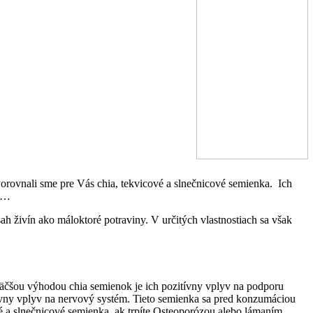
orovnali sme pre Vás chia, tekvicové a slnečnicové semienka. Ich
dy…
 živín ako máloktoré potraviny. V určitých vlastnostiach sa však
äčšou výhodou chia semienok je ich pozitívny vplyv na podporu
tívny vplyv na nervový systém. Tieto semienka sa pred konzumáciou
é a slnečnicové semienka, ak trpíte Osteoporózou alebo lámaním