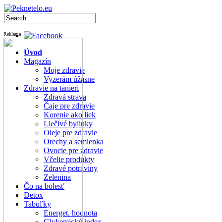
Reklama
Úvod
Magazín
Moje zdravie
Vyzerám úžasne
Zdravie na tanieri
Zdravá strava
Čaje pre zdravie
Korenie ako liek
Liečivé bylinky
Oleje pre zdravie
Orechy a semienka
Ovocie pre zdravie
Včelie produkty
Zdravé potraviny
Zelenina
Čo na bolesť
Detox
Tabuľky
Energet. hodnota
Glykemický index