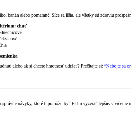
blko, banán alebo pomaranč. Síce sa líšia, ale všetky sú zdraviu prosp
itérium: chuť
 Slnečnicové
Tekvicové
Chia
 semienka
dnutí alebo ak si chcete hmotnosť udržať? Prečítajte si:
“Nebojte sa o
 si správne návyky, ktoré ti pomôžu byť FIT a vyzerať lepšie. Cvičenie