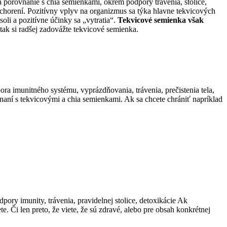
a porovnanie s chia semienkami, okrem podpory trávenia, stolice,
ochorení. Pozitívny vplyv na organizmus sa týka hlavne tekvicových
oli a pozitívne účinky sa „vytratia“.
Tekvicové semienka však
tak si radšej zadovážte tekvicové semienka.
ora imunitného systému, vyprázdňovania, trávenia, prečistenia tela,
aní s tekvicovými a chia semienkami. Ak sa chcete chrániť napríklad
ory imunity, trávenia, pravidelnej stolice, detoxikácie Ak
. Či len preto, že viete, že sú zdravé, alebo pre obsah konkrétnej