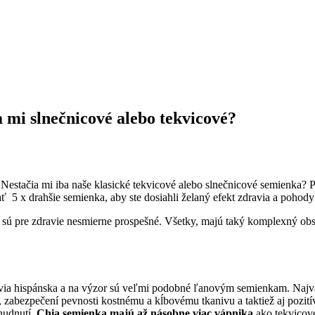
 mi slnečnicové alebo tekvicové?
estačia mi iba naše klasické tekvicové alebo slnečnicové semienka? P
ať 5 x drahšie semienka, aby ste dosiahli želaný efekt zdravia a poho
ú pre zdravie nesmierne prospešné. Všetky, majú taký komplexný obsah
lvia hispánska a na výzor sú veľmi podobné ľanovým semienkam. Najv
a, zabezpečení pevnosti kostnému a kĺbovému tkanivu a taktiež aj pozi
hudnutí
. Chia semienka majú až násobne viac vápnika
ako tekvicov