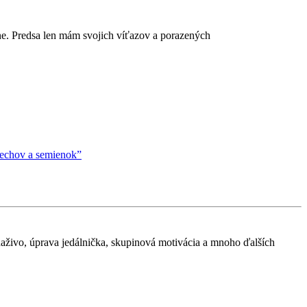
ešne. Predsa len mám svojich víťazov a porazených
rechov a semienok”
 naživo, úprava jedálnička, skupinová motivácia a mnoho ďalších