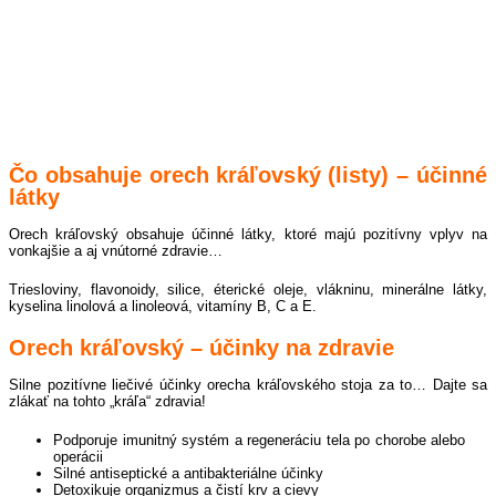
Čo obsahuje orech kráľovský (listy) – účinné
látky
Orech kráľovský obsahuje účinné látky, ktoré majú pozitívny vplyv na
vonkajšie a aj vnútorné zdravie…
Triesloviny, flavonoidy, silice, éterické oleje, vlákninu, minerálne látky,
kyselina linolová a linoleová, vitamíny B, C a E.
Orech kráľovský – účinky na zdravie
Silne pozitívne liečivé účinky orecha kráľovského stoja za to… Dajte sa
zlákať na tohto „kráľa“ zdravia!
Podporuje imunitný systém a regeneráciu tela po chorobe alebo
operácii
Silné antiseptické a antibakteriálne účinky
Detoxikuje organizmus a čistí krv a cievy