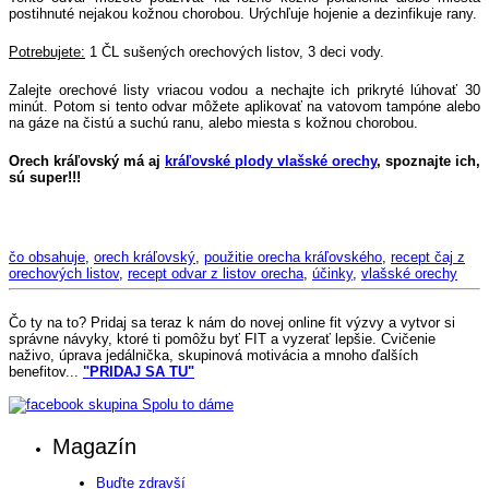
postihnuté nejakou kožnou chorobou. Urýchľuje hojenie a dezinfikuje rany.
Potrebujete:
1 ČL sušených orechových listov, 3 deci vody.
Zalejte orechové listy vriacou vodou a nechajte ich prikryté lúhovať 30
minút. Potom si tento odvar môžete aplikovať na vatovom tampóne alebo
na gáze na čistú a suchú ranu, alebo miesta s kožnou chorobou.
Orech kráľovský má aj
kráľovské plody vlašské orechy
, spoznajte ich,
sú super!!!
čo obsahuje
,
orech kráľovský
,
použitie orecha kráľovského
,
recept čaj z
orechových listov
,
recept odvar z listov orecha
,
účinky
,
vlašské orechy
Čo ty na to?
Pridaj sa teraz k nám do novej online fit výzvy a vytvor si
správne návyky, ktoré ti pomôžu byť FIT a vyzerať lepšie. Cvičenie
naživo, úprava jedálnička, skupinová motivácia a mnoho ďalších
benefitov...
"PRIDAJ SA TU"
Magazín
Buďte zdravší