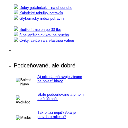
Dobrý jedálniček – na chudnutie
Kalorické tabuľky potravín
Glykemický index potravín
Buďte fit nielen po 30 tke
5 najlepších cvikov na brucho
Cviky, cvičenia s vlastnou váhou
Podceňované, ale dobré
Aj príroda má svoje zbrane
na bolesť hlavy
Stále podceňované a pritom
také účinné.
Tak piť,či nepiť? Aká je
pravda o mlieku?