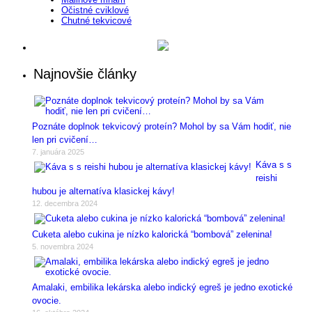
Očistné cviklové
Chutné tekvicové
Najnovšie články
Poznáte doplnok tekvicový proteín? Mohol by sa Vám hodiť, nie
len pri cvičení…
7. januára 2025
Káva s s
reishi
hubou je alternatíva klasickej kávy!
12. decembra 2024
Cuketa alebo cukina je nízko kalorická “bombová” zelenina!
5. novembra 2024
Amalaki, embilika lekárska alebo indický egreš je jedno exotické
ovocie.