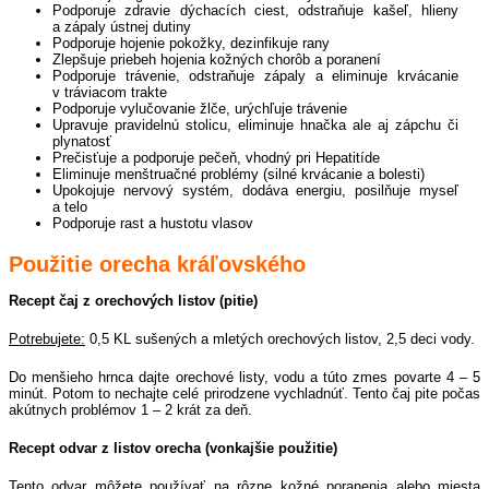
Podporuje zdravie dýchacích ciest, odstraňuje kašeľ, hlieny
a zápaly ústnej dutiny
Podporuje hojenie pokožky, dezinfikuje rany
Zlepšuje priebeh hojenia kožných chorôb a poranení
Podporuje trávenie, odstraňuje zápaly a eliminuje krvácanie
v tráviacom trakte
Podporuje vylučovanie žlče, urýchľuje trávenie
Upravuje pravidelnú stolicu, eliminuje hnačka ale aj zápchu či
plynatosť
Prečisťuje a podporuje pečeň, vhodný pri Hepatitíde
Eliminuje menštruačné problémy (silné krvácanie a bolesti)
Upokojuje nervový systém, dodáva energiu, posilňuje myseľ
a telo
Podporuje rast a hustotu vlasov
Použitie orecha kráľovského
Recept čaj z orechových listov (pitie)
Potrebujete:
0,5 KL sušených a mletých orechových listov, 2,5 deci vody.
Do menšieho hrnca dajte orechové listy, vodu a túto zmes povarte 4 – 5
minút. Potom to nechajte celé prirodzene vychladnúť. Tento čaj pite počas
akútnych problémov 1 – 2 krát za deň.
Recept odvar z listov orecha (vonkajšie použitie)
Tento odvar môžete používať na rôzne kožné poranenia alebo miesta