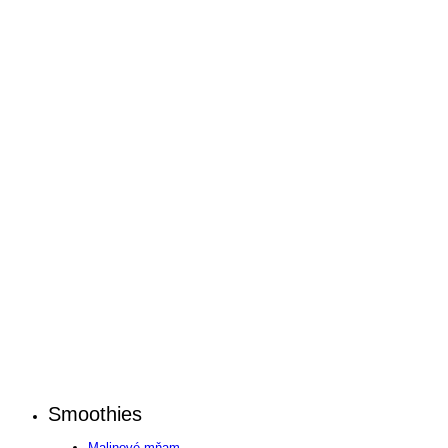
Smoothies
Malinové mňam