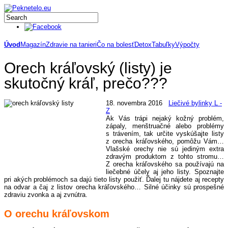
Úvod
Magazín
Zdravie na tanieri
Čo na bolesť
Detox
Tabuľky
Výpočty
Orech kráľovský (listy) je
skutočný kráľ, prečo???
18. novembra 2016
Liečivé bylinky L -
Z
Ak Vás trápi nejaký kožný problém,
zápaly, menštruačné alebo problémy
s trávením, tak určite vyskúšajte listy
z orecha kráľovského, pomôžu Vám…
Vlašské orechy nie sú jediným extra
zdravým produktom z tohto stromu…
Z orecha kráľovského sa používajú na
liečebné účely aj jeho listy. Spoznajte
pri akých problémoch sa dajú tieto listy použiť. Ďalej tu nájdete aj recepty
na odvar a čaj z listov orecha kráľovského… Silné účinky sú prospešné
zdraviu zvonka a aj zvnútra.
O orechu kráľovskom