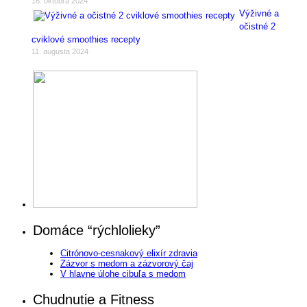
16. októbra 2024
Výživné a
očistné 2
cviklové smoothies recepty
11. augusta 2024
Domáce “rýchlolieky”
Citrónovo-cesnakový elixír zdravia
Zázvor s medom a zázvorový čaj
V hlavne úlohe cibuľa s medom
Chudnutie a Fitness