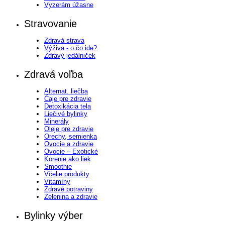
Vyzerám úžasne
Stravovanie
Zdravá strava
Výživa - o čo ide?
Zdravý jedálniček
Zdravá voľba
Alternat. liečba
Čaje pre zdravie
Detoxikácia tela
Liečivé bylinky
Minerály
Oleje pre zdravie
Orechy, semienka
Ovocie a zdravie
Ovocie – Exotické
Korenie ako liek
Smoothie
Včelie produkty
Vitamíny
Zdravé potraviny
Zelenina a zdravie
Bylinky výber