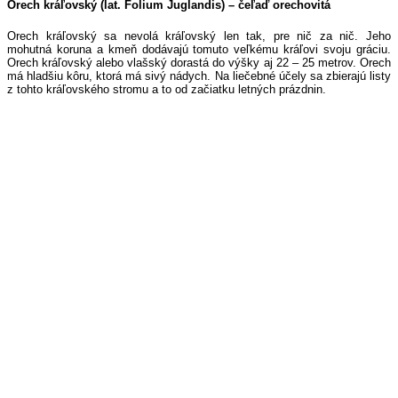
Orech kráľovský (lat. Folium Juglandis) – čeľaď orechovitá
Orech kráľovský sa nevolá kráľovský len tak, pre nič za nič. Jeho
mohutná koruna a kmeň dodávajú tomuto veľkému kráľovi svoju gráciu.
Orech kráľovský alebo vlašský dorastá do výšky aj 22 – 25 metrov. Orech
má hladšiu kôru, ktorá má sivý nádych. Na liečebné účely sa zbierajú listy
z tohto kráľovského stromu a to od začiatku letných prázdnin.