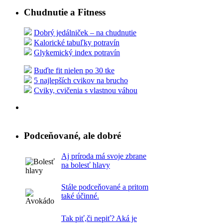
Chudnutie a Fitness
Dobrý jedálniček – na chudnutie
Kalorické tabuľky potravín
Glykemický index potravín
Buďte fit nielen po 30 tke
5 najlepších cvikov na brucho
Cviky, cvičenia s vlastnou váhou
Podceňované, ale dobré
Aj príroda má svoje zbrane
na bolesť hlavy
Stále podceňované a pritom
také účinné.
Tak piť,či nepiť? Aká je