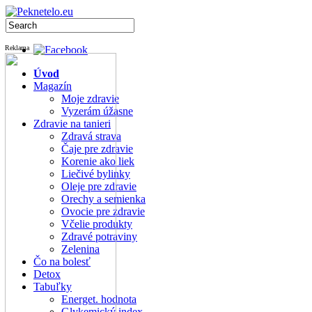
Reklama
Úvod
Magazín
Moje zdravie
Vyzerám úžasne
Zdravie na tanieri
Zdravá strava
Čaje pre zdravie
Korenie ako liek
Liečivé bylinky
Oleje pre zdravie
Orechy a semienka
Ovocie pre zdravie
Včelie produkty
Zdravé potraviny
Zelenina
Čo na bolesť
Detox
Tabuľky
Energet. hodnota
Glykemický index