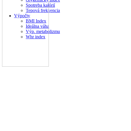
Spotreba kalórií
Tepová frekvencia
Výpočty
BMI Index
Ideálna váha
Výp. metabolizmu
Whr index