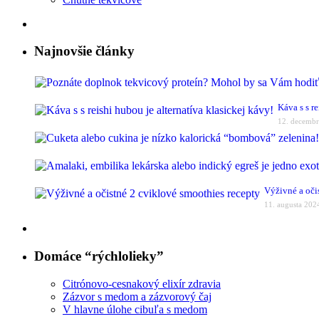
Najnovšie články
Káva s s r
12. decemb
Výživné a oči
11. augusta 202
Domáce “rýchlolieky”
Citrónovo-cesnakový elixír zdravia
Zázvor s medom a zázvorový čaj
V hlavne úlohe cibuľa s medom