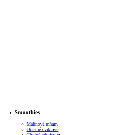
Smoothies
Malinové mňam
Očistné cviklové
Chutné tekvicové