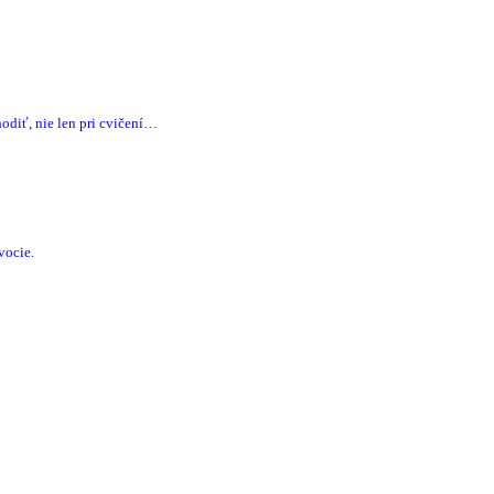
diť, nie len pri cvičení…
vocie.