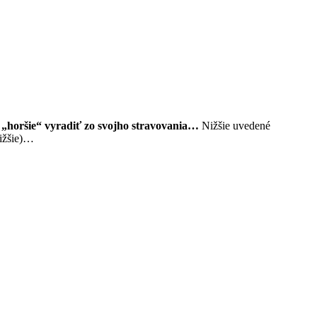
to „horšie“ vyradiť zo svojho stravovania…
Nižšie uvedené
nižšie)…