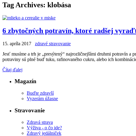
Tag Archives:
klobása
6 zbytočných potravín, ktoré radšej vyraď
15. apríla 2017
zdravé stravovanie
Jesť musíme a trh je „presýtený“ najrozličnejšími druhmi potravín a 
potraviny sú plné buď tuku, rafinovaného cukru, alebo ich kombináci
Čítaj ďalej
Magazín
Buďte zdravší
Vyzerám úžasne
Stravovanie
Zdravá strava
Výživa - o čo ide?
Zdravý jedálniček