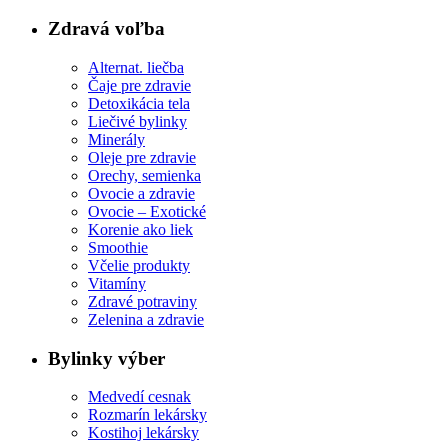
Zdravá voľba
Alternat. liečba
Čaje pre zdravie
Detoxikácia tela
Liečivé bylinky
Minerály
Oleje pre zdravie
Orechy, semienka
Ovocie a zdravie
Ovocie – Exotické
Korenie ako liek
Smoothie
Včelie produkty
Vitamíny
Zdravé potraviny
Zelenina a zdravie
Bylinky výber
Medvedí cesnak
Rozmarín lekársky
Kostihoj lekársky