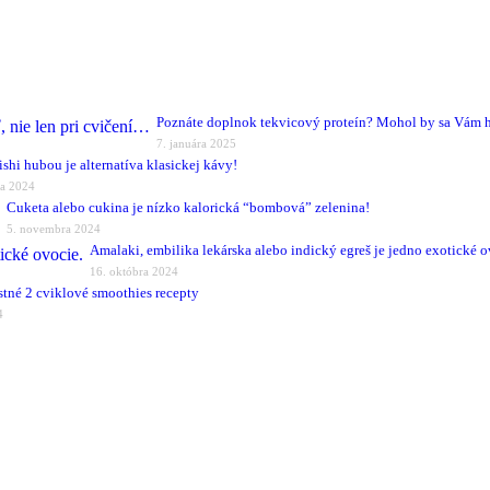
Poznáte doplnok tekvicový proteín? Mohol by sa Vám ho
7. januára 2025
eishi hubou je alternatíva klasickej kávy!
ra 2024
Cuketa alebo cukina je nízko kalorická “bombová” zelenina!
5. novembra 2024
Amalaki, embilika lekárska alebo indický egreš je jedno exotické o
16. októbra 2024
stné 2 cviklové smoothies recepty
4