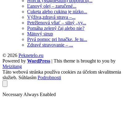
Horčík (Magnesium) doporučuj...
Ľanový olej – zaručené...
Cuketa alebo cukina je nízko...
Výživa,zdravá strava –...
Petržlenová vňať – silný „vy...
Pomáha zelený čaj alebo nie?
Mätový sirup
Prvá pomoc pri hnačke. Je tu...
Zdravé stravovanie – ...
© 2026
Peknetelo.eu
Powered by
WordPress
| This theme is brought to you by
Meizitang
Táto webová stránka používa cookies za účelom skvalitnenia
služieb.
Súhlasím
Podrobnosti
Necessary
Always Enabled