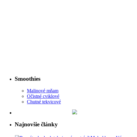
Smoothies
Malinové mňam
Očistné cviklové
Chutné tekvicové
Najnovšie články