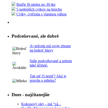
Buďte fit nielen po 30 tke
5 najlepších cvikov na brucho
Cviky, cvičenia s vlastnou váhou
Podceňované, ale dobré
Aj príroda má svoje zbrane
na bolesť hlavy
Stále podceňované a pritom
také účinné.
Tak piť,či nepiť? Aká je
pravda o mlieku?
Dnes - najčítanejšie
Kokosový olej – má “zá...