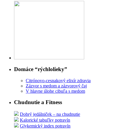
Domáce “rýchlolieky”
Citrónovo-cesnakový elixír zdravia
Zázvor s medom a zázvorový čaj
V hlavne úlohe cibuľa s medom
Chudnutie a Fitness
Dobrý jedálniček – na chudnutie
Kalorické tabuľky potravín
Glykemický index potravín