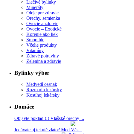
Liečivé bylinky
Minerály
Oleje pre zdravie
Orechy, semienka
Ovocie a zdravie
Ovocie – Exotické
Korenie ako liek
Smoothie
Včelie produkty
Vitamíny
Zdravé potraviny
Zelenina a zdravie
Bylinky výber
Medvedí cesnak
Rozmarín lekársky
Kostihoj lekársky
Domáce
Objavte poklad !!! Vlašské orechy ...
Jedávate aj tekuté zlato? Med Vás...