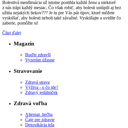
Bolestivá menštruácia už istotne postihla každú ženu a niektoré
z nás trápi každý mesiac. Čo však robiť, aby bolesti ustúpili aj bez
užitia nejakých liekov??? Je tu pre Vás pár tipov, ktoré môžete
vyskúšať, aby bolesti neboli také závažné. Vyskúšajte a uvidíte čo
zaberie, pomôžte si!
Čítaj ďalej
Magazín
Buďte zdravší
Vyzerám úžasne
Stravovanie
Zdravá strava
Výživa - o čo ide?
Zdravý jedálniček
Zdravá voľba
Alternat. liečba
Čaje pre zdravie
Detoxikácia tela