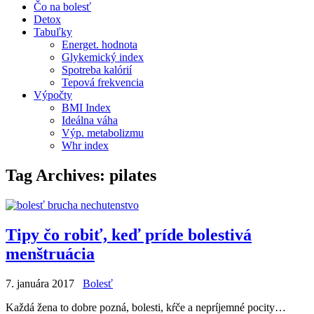
Čo na bolesť
Detox
Tabuľky
Energet. hodnota
Glykemický index
Spotreba kalórií
Tepová frekvencia
Výpočty
BMI Index
Ideálna váha
Výp. metabolizmu
Whr index
Tag Archives:
pilates
Tipy čo robiť, keď príde bolestivá
menštruácia
7. januára 2017
Bolesť
Každá žena to dobre pozná, bolesti, kŕče a nepríjemné pocity…