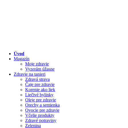
Úvod
Magazín
Moje zdravie
Vyzerám úžasne
Zdravie na tanieri
Zdravá strava
Čaje pre zdravie
Korenie ako liek
Liečivé bylinky
Oleje pre zdravie
Orechy a semienka
Ovocie pre zdravie
Včelie produkty
Zdravé potraviny
Zelenina