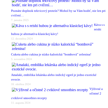
Poznáte doplnok tekvicový proteín? Mohol by sa Vám hodiť, nie len pri
cvičení…
7. januára 2025
Káva s s
reishi
hubou je alternatíva klasickej kávy!
12. decembra 2024
Cuketa alebo cukina je nízko kalorická “bombová” zelenina!
5. novembra 2024
Amalaki, embilika lekárska alebo indický egreš je jedno exotické
ovocie.
16. októbra 2024
Výživné a
očistné 2
cviklové smoothies recepty
11. augusta 2024