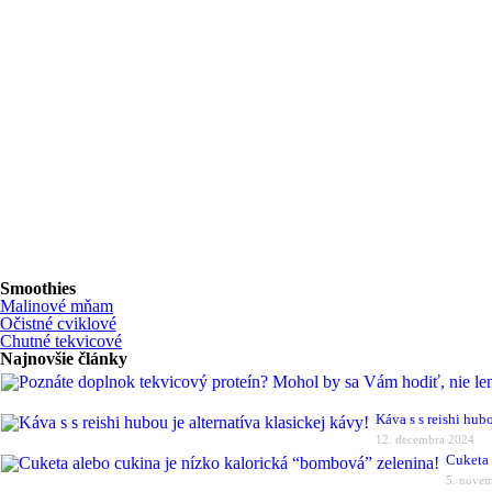
Smoothies
Malinové mňam
Očistné cviklové
Chutné tekvicové
Najnovšie články
Káva s s reishi hubo
12. decembra 2024
Cuketa 
5. nove