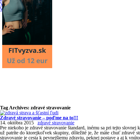
Výp. metabolizmu
Whr index
Tag Archives:
zdravé stravovanie
Zdravé stravovanie – poďme na to!!!
14. októbra 2015
zdravé stravovanie
Pre niekoho je zdravé stravovanie štandard, inému sa pri tejto slovne
už patríte do ktorejkoľvek skupiny, dôležité je, že máte chuť zdravé 
stravovanie je cesta k pevnejšiemu zdraviu, peknej postave a aj k vnút