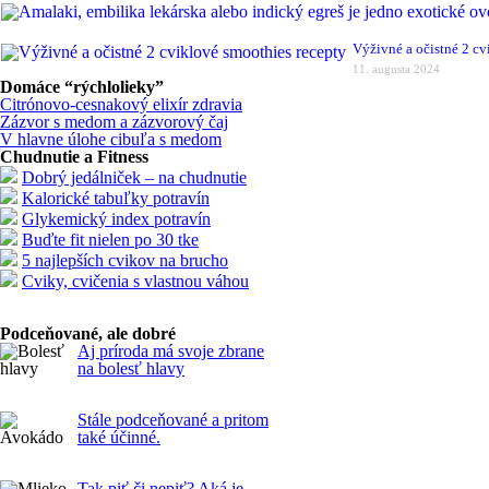
Výživné a očistné 2 cv
11. augusta 2024
Domáce “rýchlolieky”
Citrónovo-cesnakový elixír zdravia
Zázvor s medom a zázvorový čaj
V hlavne úlohe cibuľa s medom
Chudnutie a Fitness
Dobrý jedálniček – na chudnutie
Kalorické tabuľky potravín
Glykemický index potravín
Buďte fit nielen po 30 tke
5 najlepších cvikov na brucho
Cviky, cvičenia s vlastnou váhou
Podceňované, ale dobré
Aj príroda má svoje zbrane
na bolesť hlavy
Stále podceňované a pritom
také účinné.
Tak piť,či nepiť? Aká je