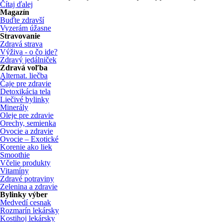
Čítaj ďalej
Magazín
Buďte zdravší
Vyzerám úžasne
Stravovanie
Zdravá strava
Výživa - o čo ide?
Zdravý jedálniček
Zdravá voľba
Alternat. liečba
Čaje pre zdravie
Detoxikácia tela
Liečivé bylinky
Minerály
Oleje pre zdravie
Orechy, semienka
Ovocie a zdravie
Ovocie – Exotické
Korenie ako liek
Smoothie
Včelie produkty
Vitamíny
Zdravé potraviny
Zelenina a zdravie
Bylinky výber
Medvedí cesnak
Rozmarín lekársky
Kostihoj lekársky