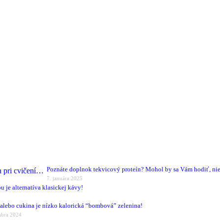
Poznáte doplnok tekvicový proteín? Mohol by sa Vám hodiť, nie
7. januára 2025
u je alternatíva klasickej kávy!
alebo cukina je nízko kalorická “bombová” zelenina!
mbra 2024