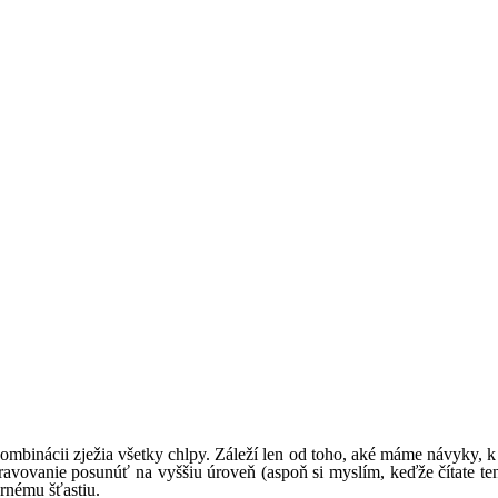
j kombinácii zježia všetky chlpy. Záleží len od toho, aké máme návyky,
stravovanie posunúť na vyššiu úroveň (aspoň si myslím, keďže čítate t
ornému šťastiu.