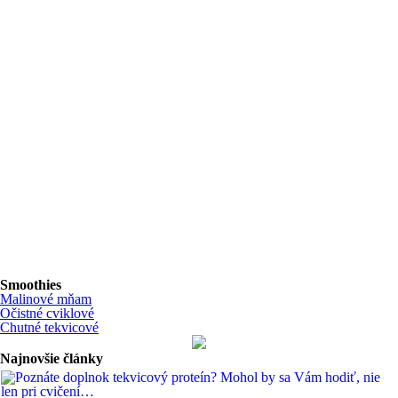
Smoothies
Malinové mňam
Očistné cviklové
Chutné tekvicové
Najnovšie články