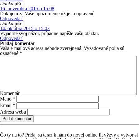
Danka
píše:
16. novembra 2015 o 15:08
Ďakujem za Vaše upozornenie už je to opravené
Odpovedať
Danka
píše:
14. októbra 2015 o 15:03
Vyjadrite svoj názor, prípadne napíšte vašu otázku.
Odpovedať
Pridaj komentár
Vaša e-mailová adresa nebude zverejnená.
Vyžadované polia sú
označené
*
Komentár
Meno
*
Email
*
Adresa webu
Čo ty na to?
Pridaj sa teraz k nám do novej online fit výzvy a vytvor si