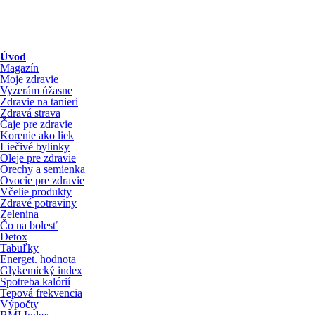
Úvod
Magazín
Moje zdravie
Vyzerám úžasne
Zdravie na tanieri
Zdravá strava
Čaje pre zdravie
Korenie ako liek
Liečivé bylinky
Oleje pre zdravie
Orechy a semienka
Ovocie pre zdravie
Včelie produkty
Zdravé potraviny
Zelenina
Čo na bolesť
Detox
Tabuľky
Energet. hodnota
Glykemický index
Spotreba kalórií
Tepová frekvencia
Výpočty