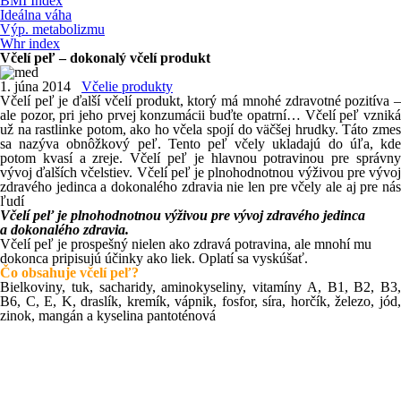
BMI Index
Ideálna váha
Výp. metabolizmu
Whr index
Včelí peľ – dokonalý včelí produkt
1. júna 2014
Včelie produkty
Včelí peľ je ďalší včelí produkt, ktorý má mnohé zdravotné pozitíva –
ale pozor, pri jeho prvej konzumácii buďte opatrní… Včelí peľ vzniká
už na rastlinke potom, ako ho včela spojí do väčšej hrudky. Táto zmes
sa nazýva obnôžkový peľ. Tento peľ včely ukladajú do úľa, kde
potom kvasí a zreje. Včelí peľ je hlavnou potravinou pre správny
vývoj ďalších včelstiev. Včelí peľ je plnohodnotnou výživou pre vývoj
zdravého jedinca a dokonalého zdravia nie len pre včely ale aj pre nás
ľudí
Včelí peľ je plnohodnotnou výživou pre vývoj zdravého jedinca
a dokonalého zdravia.
Včelí peľ je prospešný nielen ako zdravá potravina, ale mnohí mu
dokonca pripisujú účinky ako liek. Oplatí sa vyskúšať.
Čo obsahuje včelí peľ?
Bielkoviny, tuk, sacharidy, aminokyseliny, vitamíny A, B1, B2, B3,
B6, C, E, K, draslík, kremík, vápnik, fosfor, síra, horčík, železo, jód,
zinok, mangán a kyselina pantoténová