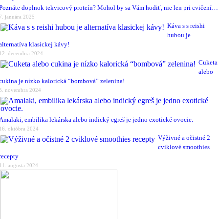
Poznáte doplnok tekvicový proteín? Mohol by sa Vám hodiť, nie len pri cvičení…
7. januára 2025
Káva s s reishi
hubou je
alternatíva klasickej kávy!
12. decembra 2024
Cuketa
alebo
cukina je nízko kalorická “bombová” zelenina!
5. novembra 2024
Amalaki, embilika lekárska alebo indický egreš je jedno exotické ovocie.
16. októbra 2024
Výživné a očistné 2
cviklové smoothies
recepty
11. augusta 2024