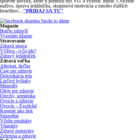
správne návyky, ktoré ti pomôžu byť FIT a vyzerať lepšie. Cvičenie
naživo, úprava jedálnička, skupinová motivácia a mnoho ďalších
benefitov...
"PRIDAJ SA TU"
Magazín
Buďte zdravší
Vyzerám úžasne
Stravovanie
Zdravá strava
Výživa - o čo ide?
Zdravý jedálniček
Zdravá voľba
Alternat. liečba
Čaje pre zdravie
Detoxikácia tela
Liečivé bylinky
Minerály
Oleje pre zdravie
Orechy, semienka
Ovocie a zdravie
Ovocie – Exotické
Korenie ako liek
Smoothie
Včelie produkty
Vitamíny
Zdravé potraviny
Zelenina a zdravie