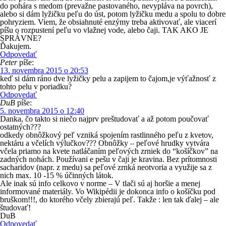
do pohára s medom (prevažne pastovaného, nevypláva na povrch),
alebo si dám lyžičku peľu do úst, potom lyžičku medu a spolu to dobre
pohryziem. Viem, že obsiahnuté enzýmy treba aktivovať, ale viacerí
píšu o rozpustení peľu vo vlažnej vode, alebo čaji. TAK AKO JE
SPRÁVNE?
Ďakujem.
Odpovedať
Peter
píše:
13. novembra 2015 o 20:53
keď si dám ráno dve lyžičky pelu a zapijem to čajom,je výťažnosť z
tohto pelu v poriadku?
Odpovedať
DuB
píše:
5. novembra 2015 o 12:40
Danka, čo takto si niečo najprv preštudovať a až potom poučovať
ostatných???
odkedy obnôžkový peľ vzniká spojením rastlinného peľu z kvetov,
nektáru a včelích výlučkov??? Obnôžky – peľové hrudky vytvára
včela priamo na kvete natláčaním peľových zrniek do “košíčkov” na
zadných nohách. Používani e pešu v čaji je kravina. Bez prítomnosti
sacharidov (napr. z medu) sa peľové zrnká neotvoria a využije sa z
nich max. 10 -15 % účinných látok.
Ale inak sú info celkovo v norme – V tlači sú aj horšie a menej
informované materiály. Vo Wikipédii je dokonca info o košíčku pod
bruškom!!!, do ktorého včely zbierajú peľ. Takže : len tak ďalej – ale
študovať!
DuB
Odpovedať