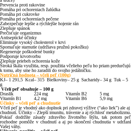
a srdce)
Prevencia proti rakovine
Pomáha pri ochoreniach žalúdka
Pomáha pri cukrovke
Pomáha pri ochoreniach pečene
Zabezpečuje lepšie a rýchlejšie hojenie rán
Zlepšuje spánok
Prečisťuje organizmus
Antiseptické účinky
Eliminuje vysoký cholesterol v krvi
Spomaľuje starnutie (udržiava pružnú pokožku)
Regeneruje poškodené bunky
Podporuje krvotvorbu
Zlepšuje priebeh ochorenia kože
Široká škála využitia, resp. použitia včelieho peľu ho priam predurčujú
k tomu, aby sme ho zaradili do svojho jedálničku.
Nutričná hodnota – včelí peľ (100g)
KJ– 1 291,5 Kcal– 315 Bielkoviny– 25 g Sacharidy– 34 g Tuk – 5
g
Včelí peľ obsahuje – 100 g
Draslík
224 mg
Vitamín B2
5 mg
Vitamín B1
4,2 mg
Vitamín B6
5,9 mg
Účinky – včelí peľ a chudnutie
Včelí peľ je vhodný ako doplnok pri zdravej výžive (“ako liek”) ale aj
chudnutí. Účinky – Zlepší imunitu, trávenie a aj rýchlosť metabolizmu.
Pokiaľ dodržíte zásady zdravého životného štýlu, tak potom peľ
rozhodne pomôže v chudnutí a aj po skončení chudnutia v udržaní
Vašej váhy.