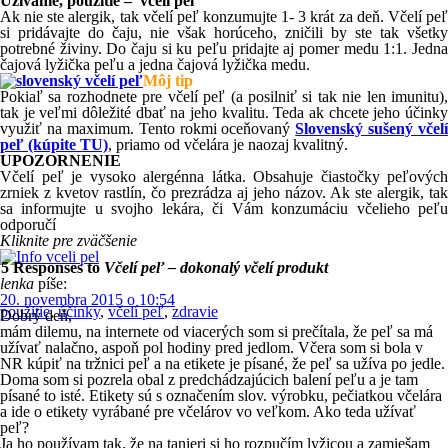
Užívanie, použitie – včelí peľ
Ak nie ste alergik, tak včelí peľ konzumujte 1- 3 krát za deň. Včelí peľ
si pridávajte do čaju, nie však horúceho, zničili by ste tak všetky
potrebné živiny. Do čaju si ku peľu pridajte aj pomer medu 1:1. Jedna
čajová lyžička peľu a jedna čajová lyžička medu.
Môj tip
Pokiaľ sa rozhodnete pre včelí peľ (a posilniť si tak nie len imunitu),
tak je veľmi dôležité dbať na jeho kvalitu. Teda ak chcete jeho účinky
využiť na maximum. Tento rokmi oceňovaný
Slovenský sušený včelí
peľ (kúpite TU)
, priamo od včelára je naozaj kvalitný.
UPOZORNENIE
Včelí peľ je vysoko alergénna látka. Obsahuje čiastočky peľových
zrniek z kvetov rastlín, čo prezrádza aj jeho názov. Ak ste alergik, tak
sa informujte u svojho lekára, či Vám konzumáciu včelieho peľu
odporučí
Kliknite pre zväčšenie
5 Responses to
Včelí peľ – dokonalý včelí produkt
lenka
píše:
20. novembra 2015 o 10:54
použitie
,
účinky
,
včelí peľ
,
zdravie
Dobrý deň,
mám dilemu, na internete od viacerých som si prečítala, že peľ sa má
užívať nalačno, aspoň pol hodiny pred jedlom. Včera som si bola v
NR kúpiť na tržnici peľ a na etikete je písané, že peľ sa užíva po jedle.
Doma som si pozrela obal z predchádzajúcich balení peľu a je tam
písané to isté. Etikety sú s označením slov. výrobku, pečiatkou včelára
a ide o etikety vyrábané pre včelárov vo veľkom. Ako teda užívať
peľ?
Ja ho používam tak, že na tanieri si ho rozpučím lyžicou a zamiešam