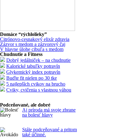
Domáce “rýchlolieky”
Citrónovo-cesnakový elixír zdravia
Zázvor s medom a zázvorový čaj
V hlavne úlohe cibuľa s medom
Chudnutie a Fitness
Dobrý jedálniček – na chudnutie
Kalorické tabuľky potravín
Glykemický index potravín
Buďte fit nielen po 30 tke
5 najlepších cvikov na brucho
Cviky, cvičenia s vlastnou váhou
Podceňované, ale dobré
Aj príroda má svoje zbrane
na bolesť hlavy
Stále podceňované a pritom
také účinné.