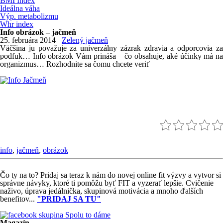
BMI Index
Ideálna váha
Výp. metabolizmu
Whr index
Info obrázok – jačmeň
25. februára 2014
Zelený jačmeň
Väčšina ju považuje za univerzálny zázrak zdravia a odporcovia za
podfuk… Info obrázok Vám prináša – čo obsahuje, aké účinky má na
organizmus… Rozhodnite sa čomu chcete veriť
info
,
jačmeň
,
obrázok
Čo ty na to?
Pridaj sa teraz k nám do novej online fit výzvy a vytvor si
správne návyky, ktoré ti pomôžu byť FIT a vyzerať lepšie. Cvičenie
naživo, úprava jedálnička, skupinová motivácia a mnoho ďalších
benefitov...
"PRIDAJ SA TU"
Magazín