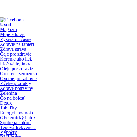
Úvod
Magazín
Moje zdravie
Vyzerám úžasne
Zdravie na tanieri
Zdravá strava
Čaje pre zdravie
Korenie ako liek
Liečivé bylinky
Oleje pre zdravie
Orechy a semienka
Ovocie pre zdravie
Včelie produkty
Zdravé potraviny
Zelenina
Čo na bolesť
Detox
Tabuľky
Energet. hodnota
Glykemický index
Spotreba kalórií
Tepová frekvencia
Výpočty