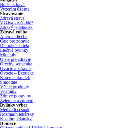
Buďte zdravší
Vyzerám úžasne
Stravovanie
Zdravá strava
Výživa - o čo ide?
Zdravý jedálniček
Zdravá voľba
Alternat. liečba
Čaje pre zdravie
Detoxikácia tela
Liečivé bylinky
Minerály
Oleje pre zdravie
Orechy, semienka
Ovocie a zdravie
Ovocie – Exotické
Korenie ako liek
Smoothie
Včelie produkty
Vitamíny
Zdravé potraviny
Zelenina a zdravie
Bylinky výber
Medvedí cesnak
Rozmarín lekársky
Kostihoj lekársky
Domáce
Objavte poklad !!! Vlašské orechy ...