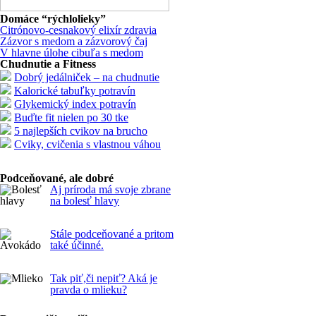
Domáce “rýchlolieky”
Citrónovo-cesnakový elixír zdravia
Zázvor s medom a zázvorový čaj
V hlavne úlohe cibuľa s medom
Chudnutie a Fitness
Dobrý jedálniček – na chudnutie
Kalorické tabuľky potravín
Glykemický index potravín
Buďte fit nielen po 30 tke
5 najlepších cvikov na brucho
Cviky, cvičenia s vlastnou váhou
Podceňované, ale dobré
Aj príroda má svoje zbrane
na bolesť hlavy
Stále podceňované a pritom
také účinné.
Tak piť,či nepiť? Aká je
pravda o mlieku?