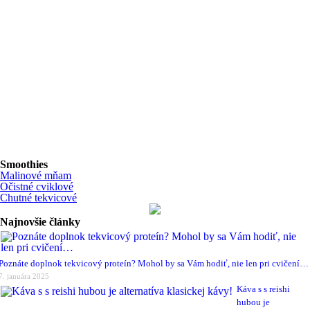
Smoothies
Malinové mňam
Očistné cviklové
Chutné tekvicové
Najnovšie články
Poznáte doplnok tekvicový proteín? Mohol by sa Vám hodiť, nie len pri cvičení…
7. januára 2025
Káva s s reishi
hubou je