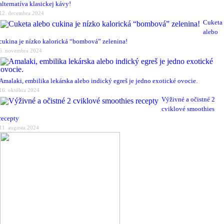
alternatíva klasickej kávy!
12. decembra 2024
Cuketa
alebo
cukina je nízko kalorická “bombová” zelenina!
5. novembra 2024
Amalaki, embilika lekárska alebo indický egreš je jedno exotické ovocie.
16. októbra 2024
Výživné a očistné 2
cviklové smoothies
recepty
11. augusta 2024