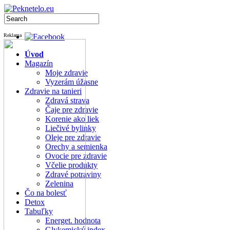
Reklama
Úvod
Magazín
Moje zdravie
Vyzerám úžasne
Zdravie na tanieri
Zdravá strava
Čaje pre zdravie
Korenie ako liek
Liečivé bylinky
Oleje pre zdravie
Orechy a semienka
Ovocie pre zdravie
Včelie produkty
Zdravé potraviny
Zelenina
Čo na bolesť
Detox
Tabuľky
Energet. hodnota
Glykemický index