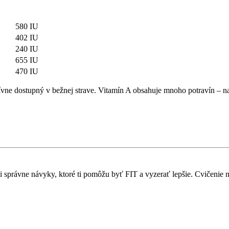
580 IU
402 IU
240 IU
655 IU
470 IU
tívne dostupný v bežnej strave. Vitamín A obsahuje mnoho potravín – nac
 si správne návyky, ktoré ti pomôžu byť FIT a vyzerať lepšie. Cvičenie