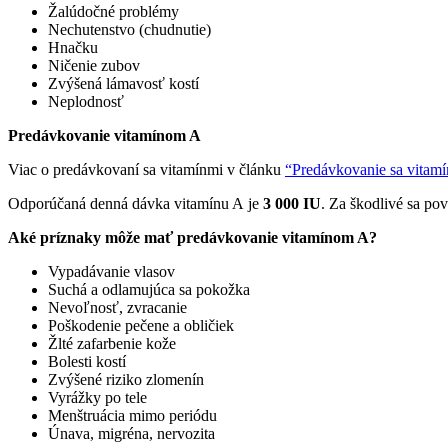
Žalúdočné problémy
Nechutenstvo (chudnutie)
Hnačku
Ničenie zubov
Zvýšená lámavosť kostí
Neplodnosť
Predávkovanie vitamínom A
Viac o predávkovaní sa vitamínmi v článku
“Predávkovanie sa vitam
Odporúčaná denná dávka vitamínu A je
3 000 IU
. Za škodlivé sa po
Aké príznaky môže mať predávkovanie vitamínom A?
Vypadávanie vlasov
Suchá a odlamujúca sa pokožka
Nevoľnosť, zvracanie
Poškodenie pečene a obličiek
Žlté zafarbenie kože
Bolesti kostí
Zvýšené riziko zlomenín
Vyrážky po tele
Menštruácia mimo periódu
Únava, migréna, nervozita