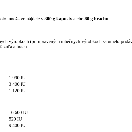
oto množstvo nájdete v
300 g kapusty
alebo
80 g hrachu
ych výrobkoch (pri upravených mliečnych výrobkoch sa umelo pridáva), 
fazuľa a hrach.
1 990 IU
3 400 IU
1 120 IU
16 600 IU
520 IU
9 400 IU