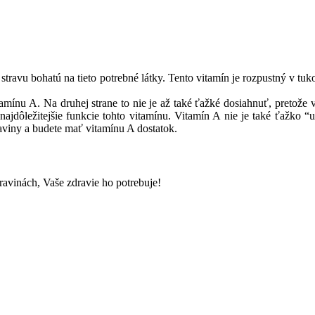
ť stravu bohatú na tieto potrebné látky. Tento vitamín je rozpustný v t
mínu A. Na druhej strane to nie je až také ťažké dosiahnuť, pretože 
najdôležitejšie funkcie tohto vitamínu. Vitamín A nie je také ťažko “
raviny a budete mať vitamínu A dostatok.
ravinách, Vaše zdravie ho potrebuje!