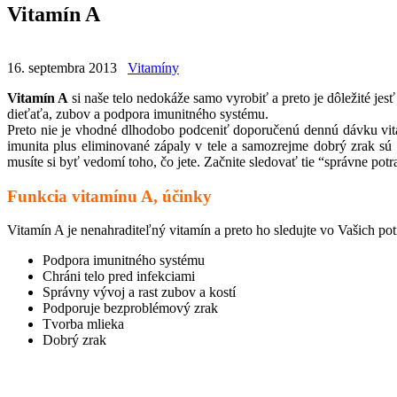
Vitamín A
16. septembra 2013
Vitamíny
Vitamín A
si naše telo nedokáže samo vyrobiť a preto je dôležité jes
dieťaťa, zubov a podpora imunitného systému.
Preto nie je vhodné dlhodobo podceniť doporučenú dennú dávku vita
imunita plus eliminované zápaly v tele a samozrejme dobrý zrak sú 
musíte si byť vedomí toho, čo jete. Začnite sledovať tie “správne pot
Funkcia vitamínu A, účinky
Vitamín A je nenahraditeľný vitamín a preto ho sledujte vo Vašich pot
Podpora imunitného systému
Chráni telo pred infekciami
Správny vývoj a rast zubov a kostí
Podporuje bezproblémový zrak
Tvorba mlieka
Dobrý zrak