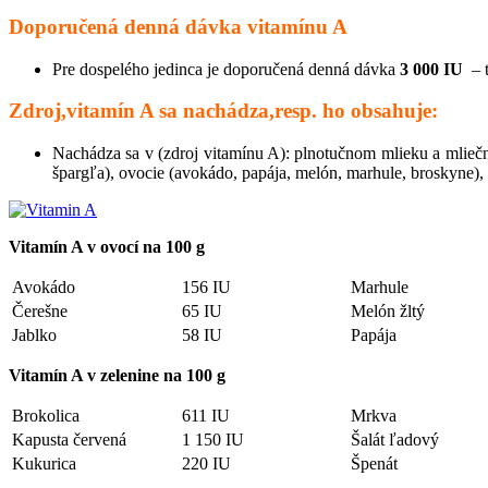
Doporučená denná dávka vitamínu A
Pre dospelého jedinca je doporučená denná dávka
3 000 IU
– t
Zdroj,vitamín A sa nachádza,resp. ho obsahuje:
Nachádza sa v (zdroj vitamínu A): plnotučnom mlieku a mliečn
špargľa), ovocie (avokádo, papája, melón, marhule, broskyne), 
Vitamín A v ovocí na 100 g
Avokádo
156 IU
Marhule
Čerešne
65 IU
Melón žltý
Jablko
58 IU
Papája
Vitamín A v zelenine na 100 g
Brokolica
611 IU
Mrkva
Kapusta červená
1 150 IU
Šalát ľadový
Kukurica
220 IU
Špenát