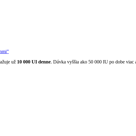
ínmi”
važuje už
10 000 UI denne
. Dávka vyššia ako 50 000 IU po dobe viac 