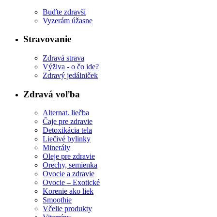
Buďte zdravší
Vyzerám úžasne
Stravovanie
Zdravá strava
Výživa - o čo ide?
Zdravý jedálniček
Zdravá voľba
Alternat. liečba
Čaje pre zdravie
Detoxikácia tela
Liečivé bylinky
Minerály
Oleje pre zdravie
Orechy, semienka
Ovocie a zdravie
Ovocie – Exotické
Korenie ako liek
Smoothie
Včelie produkty