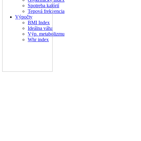
Spotreba kalórií
Tepová frekvencia
Výpočty
BMI Index
Ideálna váha
Výp. metabolizmu
Whr index