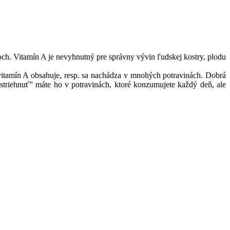
ukoch. Vitamín A je nevyhnutný pre správny vývin ľudskej
kostry, plodu
vitamín A obsahuje, resp. sa nachádza v mnohých potravinách. Dobrá
ustriehnuť” máte ho v potravinách, ktoré konzumujete každý deň, ale