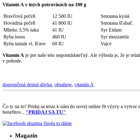
Vitamín A v iných potravinách na 100 g
Bravčová pečeň
12 500 IU
Smotana kyslá
Hovädzia pečeň
41 800 IU
Smotana šľahač.
Mlieko 3,5% tuku
41 IU
Syr Eidam
Ryba losos
460 IU
Syr mozzarela
Ryba tuniak vl. šťave
60 IU
Vajce
Vitamín A
je pre naše telo nepostrádateľný. Ale výhoda je, že je rela
v pohode.
doporučená denná dávka
,
obsahuje
,
vitamín A
Čo ty na to?
Pridaj sa teraz k nám do novej online fit výzvy a vytvor
benefitov...
"PRIDAJ SA TU"
Magazín