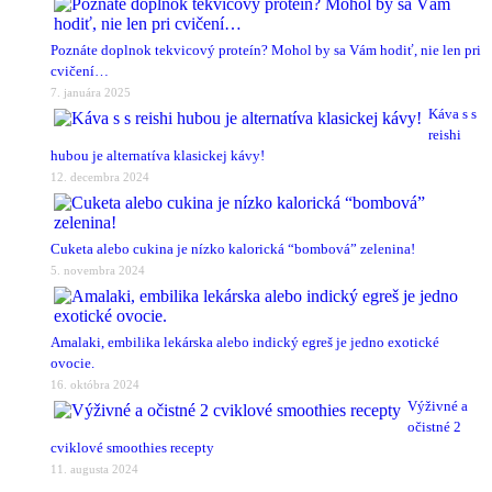
Poznáte doplnok tekvicový proteín? Mohol by sa Vám hodiť, nie len pri
cvičení…
7. januára 2025
Káva s s
reishi
hubou je alternatíva klasickej kávy!
12. decembra 2024
Cuketa alebo cukina je nízko kalorická “bombová” zelenina!
5. novembra 2024
Amalaki, embilika lekárska alebo indický egreš je jedno exotické
ovocie.
16. októbra 2024
Výživné a
očistné 2
cviklové smoothies recepty
11. augusta 2024