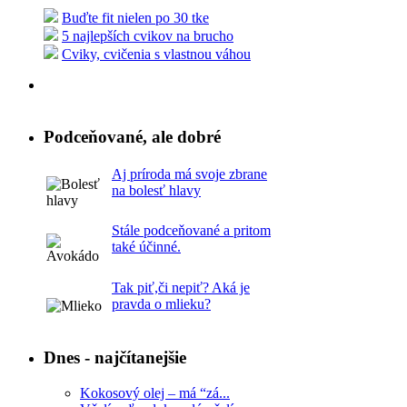
Buďte fit nielen po 30 tke
5 najlepších cvikov na brucho
Cviky, cvičenia s vlastnou váhou
Podceňované, ale dobré
Aj príroda má svoje zbrane
na bolesť hlavy
Stále podceňované a pritom
také účinné.
Tak piť,či nepiť? Aká je
pravda o mlieku?
Dnes - najčítanejšie
Kokosový olej – má “zá...