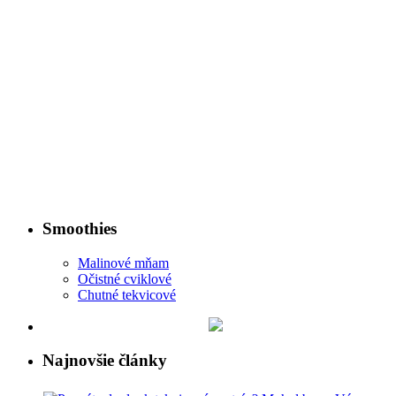
Smoothies
Malinové mňam
Očistné cviklové
Chutné tekvicové
Najnovšie články