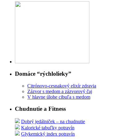
Domáce “rýchlolieky”
Citrónovo-cesnakový elixír zdravia
Zázvor s medom a zázvorový čaj
V hlavne úlohe cibuľa s medom
Chudnutie a Fitness
Dobrý jedálniček – na chudnutie
Kalorické tabuľky potravín
Glykemický index potravín