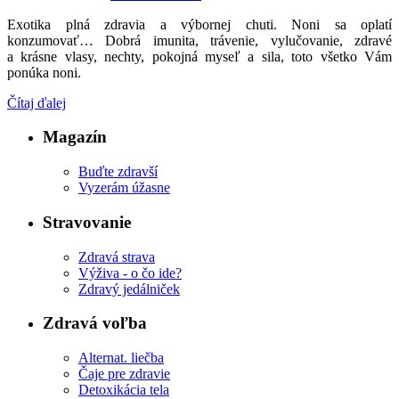
Exotika plná zdravia a výbornej chuti. Noni sa oplatí
konzumovať… Dobrá imunita, trávenie, vylučovanie, zdravé
a krásne vlasy, nechty, pokojná myseľ a sila, toto všetko Vám
ponúka noni.
Čítaj ďalej
Magazín
Buďte zdravší
Vyzerám úžasne
Stravovanie
Zdravá strava
Výživa - o čo ide?
Zdravý jedálniček
Zdravá voľba
Alternat. liečba
Čaje pre zdravie
Detoxikácia tela