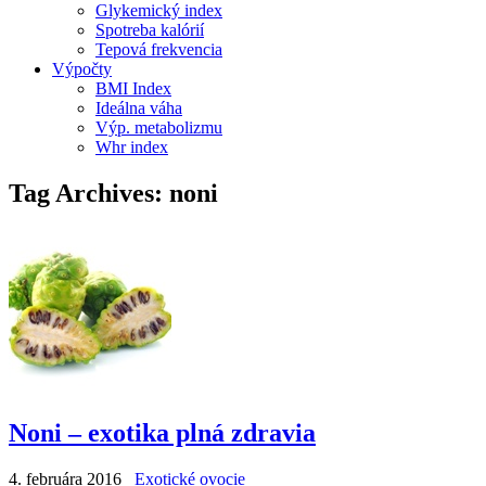
Glykemický index
Spotreba kalórií
Tepová frekvencia
Výpočty
BMI Index
Ideálna váha
Výp. metabolizmu
Whr index
Tag Archives:
noni
Noni – exotika plná zdravia
4. februára 2016
Exotické ovocie