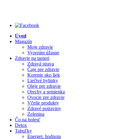
Úvod
Magazín
Moje zdravie
Vyzerám úžasne
Zdravie na tanieri
Zdravá strava
Čaje pre zdravie
Korenie ako liek
Liečivé bylinky
Oleje pre zdravie
Orechy a semienka
Ovocie pre zdravie
Včelie produkty
Zdravé potraviny
Zelenina
Čo na bolesť
Detox
Tabuľky
Energet. hodnota