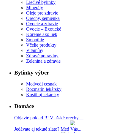
Liečivé bylinky
Minerály
Oleje pre zdravie
Orechy, semienka
Ovocie a zdravie
Ovocie – Exotické
Korenie ako liek
Smoothie
Včelie produkty
Vitamíny
Zdravé potraviny
Zelenina a zdravie
Bylinky výber
Medvedí cesnak
Rozmarín lekársky
Kostihoj lekársky
Domáce
Objavte poklad !!! Vlašské orechy ...
Jedávate aj tekuté zlato? Med Vás...