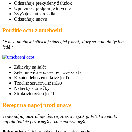
Odstraňuje prekyslený žalúdok
Upravuje a podporuje trávenie
Zvyšuje chuť do jedla
Odstraňuje únavu
Použitie octu z umeboshi
Ocot z umeboshi sliviek je špecifický ocot, ktorý sa hodí do týchto
jedál:
Zálievky na šalát
Zeleninové alebo cestovinové šaláty
Rizoto alebo zemiakové jedlá
Tepelne spracované mäso
Nátierky a omáčky
Strukovinových jedál
Recept na nápoj proti únave
Tento nápoj odstraňuje únavu, stres a nepokoj. Vďaka tomuto
nápoju budete pozornejší a koncentrovanejší.
Potrebujete
: 1 KL umeboshi octu, 2 deci vody.