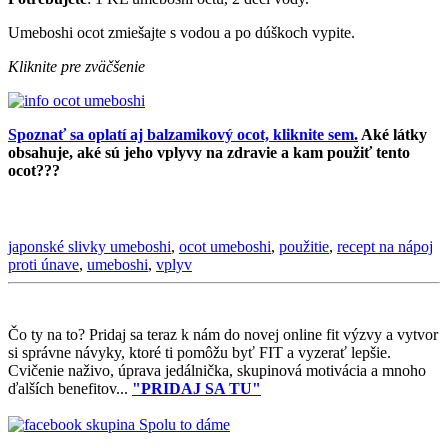
Umeboshi ocot zmiešajte s vodou a po dúškoch vypite.
Kliknite pre zväčšenie
Spoznať sa oplatí aj balzamikový ocot, kliknite sem.
Aké látky
obsahuje, aké sú jeho vplyvy na zdravie a kam použiť tento
ocot???
japonské slivky umeboshi
,
ocot umeboshi
,
použitie
,
recept na nápoj
proti únave
,
umeboshi
,
vplyv
Čo ty na to?
Pridaj sa teraz k nám do novej online fit výzvy a vytvor
si správne návyky, ktoré ti pomôžu byť FIT a vyzerať lepšie.
Cvičenie naživo, úprava jedálnička, skupinová motivácia a mnoho
ďalších benefitov...
"PRIDAJ SA TU"