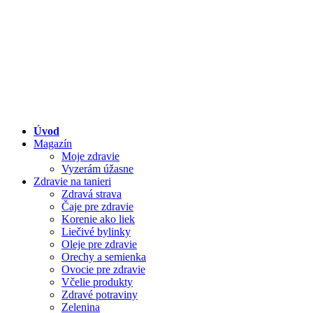
Úvod
Magazín
Moje zdravie
Vyzerám úžasne
Zdravie na tanieri
Zdravá strava
Čaje pre zdravie
Korenie ako liek
Liečivé bylinky
Oleje pre zdravie
Orechy a semienka
Ovocie pre zdravie
Včelie produkty
Zdravé potraviny
Zelenina