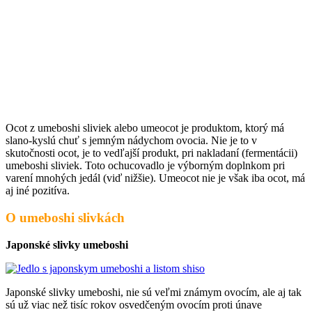
Ocot z umeboshi sliviek alebo umeocot je produktom, ktorý má
slano-kyslú chuť s jemným nádychom ovocia. Nie je to v
skutočnosti ocot, je to vedľajší produkt, pri nakladaní (fermentácii)
umeboshi sliviek. Toto ochucovadlo je výborným doplnkom pri
varení mnohých jedál (viď nižšie). Umeocot nie je však iba ocot, má
aj iné pozitíva.
O umeboshi slivkách
Japonské slivky umeboshi
Japonské slivky umeboshi, nie sú veľmi známym ovocím, ale aj tak
sú už viac než tisíc rokov osvedčeným ovocím proti únave