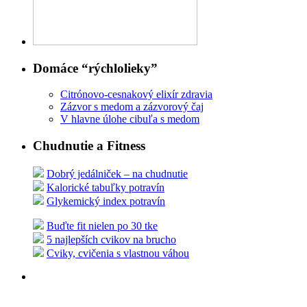
Domáce “rýchlolieky”
Citrónovo-cesnakový elixír zdravia
Zázvor s medom a zázvorový čaj
V hlavne úlohe cibuľa s medom
Chudnutie a Fitness
Dobrý jedálniček – na chudnutie
Kalorické tabuľky potravín
Glykemický index potravín
Buďte fit nielen po 30 tke
5 najlepších cvikov na brucho
Cviky, cvičenia s vlastnou váhou