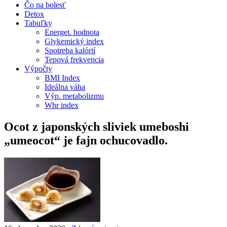
Čo na bolesť
Detox
Tabuľky
Energet. hodnota
Glykemický index
Spotreba kalórií
Tepová frekvencia
Výpočty
BMI Index
Ideálna váha
Výp. metabolizmu
Whr index
Ocot z japonských sliviek umeboshi
„umeocot“ je fajn ochucovadlo.