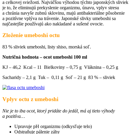
a celkovej sviežosti. Najväčšou výhodou týchto japonských sliviek
je to, že eliminujú prekyslenie organizmu, únavu, vplyv stresu
a chránia navyše zubnú sklovinu, majú antibakteriálne pôsobenie
a pozitívne vplýva na trávenie. Japonské slivky umeboshi sa
najčastejšie používajú ako nakladané a sušené ovocie.
Zloženie umeboshi octu
83 % sliviek umeboshi, listy shiso, morská soľ.
Nutričná hodnota – ocot umeboshi 100 ml
KJ – 46,2 Kcal – 11 Bielkoviny – 0,75 g Vláknina – 0,25 g
Sacharidy – 2,1 g Tuk – 0,11 g Soľ – 21 g 83 % – sliviek
Vplyv octu z umeboshi
Nie je to iba ocot, ktorý pridáte do jedál, má aj tieto výhody
a pozitíva…
Upravuje pH organizmu (odkysľuje telo)
Odstraňuje pálenie záhy