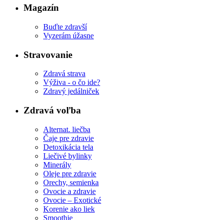
Magazín
Buďte zdravší
Vyzerám úžasne
Stravovanie
Zdravá strava
Výživa - o čo ide?
Zdravý jedálniček
Zdravá voľba
Alternat. liečba
Čaje pre zdravie
Detoxikácia tela
Liečivé bylinky
Minerály
Oleje pre zdravie
Orechy, semienka
Ovocie a zdravie
Ovocie – Exotické
Korenie ako liek
Smoothie