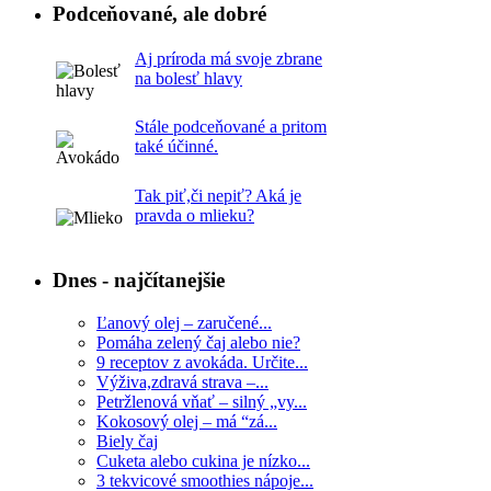
Podceňované, ale dobré
Aj príroda má svoje zbrane
na bolesť hlavy
Stále podceňované a pritom
také účinné.
Tak piť,či nepiť? Aká je
pravda o mlieku?
Dnes - najčítanejšie
Ľanový olej – zaručené...
Pomáha zelený čaj alebo nie?
9 receptov z avokáda. Určite...
Výživa,zdravá strava –...
Petržlenová vňať – silný „vy...
Kokosový olej – má “zá...
Biely čaj
Cuketa alebo cukina je nízko...
3 tekvicové smoothies nápoje...