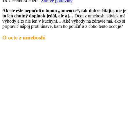
16. decembra 2020
Zdravé potraviny
Ak ste ešte nepočuli o tomto „umeocte“, tak dobre čítajte, nie je
to len chutný doplnok jedál, ale aj…
Ocot z umeboshi sliviek má
výhody a to nie len v kuchyni… Aké výhody na zdravie má, ako si
pripraviť nápoj proti únave, kam ho použiť a z čoho tento ocot je?
O octe z umeboshi