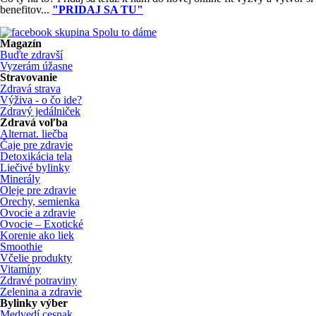
benefitov...
"PRIDAJ SA TU"
Magazín
Buďte zdravší
Vyzerám úžasne
Stravovanie
Zdravá strava
Výživa - o čo ide?
Zdravý jedálniček
Zdravá voľba
Alternat. liečba
Čaje pre zdravie
Detoxikácia tela
Liečivé bylinky
Minerály
Oleje pre zdravie
Orechy, semienka
Ovocie a zdravie
Ovocie – Exotické
Korenie ako liek
Smoothie
Včelie produkty
Vitamíny
Zdravé potraviny
Zelenina a zdravie
Bylinky výber
Medvedí cesnak