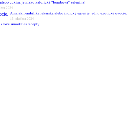
alebo cukina je nízko kalorická “bombová” zelenina!
mbra 2024
Amalaki, embilika lekárska alebo indický egreš je jedno exotické ovocie.
16. októbra 2024
iklové smoothies recepty