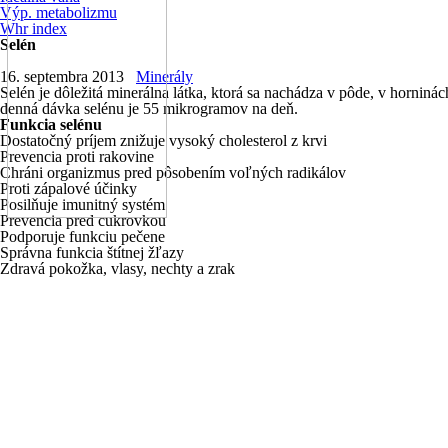
Výp. metabolizmu
Whr index
Selén
16. septembra 2013
Minerály
Selén je dôležitá minerálna látka, ktorá sa nachádza v pôde, v horniná
denná dávka selénu je 55 mikrogramov na deň.
Funkcia selénu
Dostatočný príjem znižuje vysoký cholesterol z krvi
Prevencia proti rakovine
Chráni organizmus pred pôsobením voľných radikálov
Proti zápalové účinky
Posilňuje imunitný systém
Prevencia pred cukrovkou
Podporuje funkciu pečene
Správna funkcia štítnej žľazy
Zdravá pokožka, vlasy, nechty a zrak