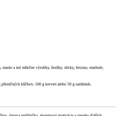
, maslo a iné mliečne výrobky, hrušky, slivky, hrozno, marhule,
 pšeničných klíčkov, 100 g kreviet alebo 50 g sardiniek.
naživo, úprava jedálnička, skupinová motivácia a mnoho ďalších