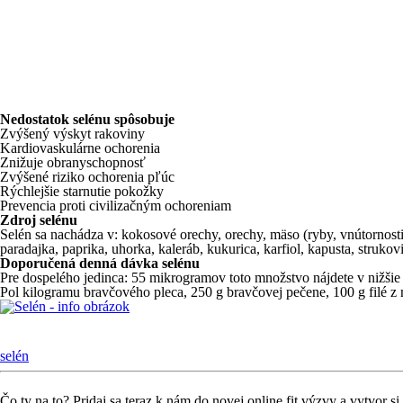
Nedostatok selénu spôsobuje
Zvýšený výskyt rakoviny
Kardiovaskulárne ochorenia
Znižuje obranyschopnosť
Zvýšené riziko ochorenia pľúc
Rýchlejšie starnutie pokožky
Prevencia proti civilizačným ochoreniam
Zdroj selénu
Selén sa nachádza v: kokosové orechy, orechy, mäso (ryby, vnútornosti,
paradajka, paprika, uhorka, kaleráb, kukurica, karfiol, kapusta, strukov
Doporučená denná dávka selénu
Pre dospelého jedinca: 55 mikrogramov toto množstvo nájdete v nižšie
Pol kilogramu bravčového pleca, 250 g bravčovej pečene, 100 g filé z m
selén
Čo ty na to?
Pridaj sa teraz k nám do novej online fit výzvy a vytvor 