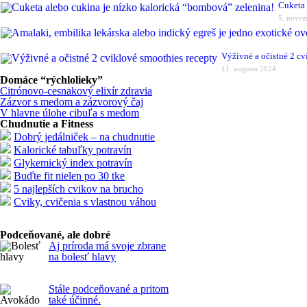
Cuketa 
5. nove
Výživné a očistné 2 cv
11. augusta 2024
Domáce “rýchlolieky”
Citrónovo-cesnakový elixír zdravia
Zázvor s medom a zázvorový čaj
V hlavne úlohe cibuľa s medom
Chudnutie a Fitness
Dobrý jedálniček – na chudnutie
Kalorické tabuľky potravín
Glykemický index potravín
Buďte fit nielen po 30 tke
5 najlepších cvikov na brucho
Cviky, cvičenia s vlastnou váhou
Podceňované, ale dobré
Aj príroda má svoje zbrane
na bolesť hlavy
Stále podceňované a pritom
také účinné.