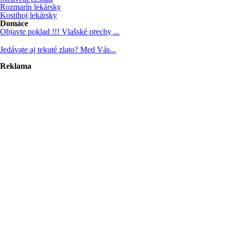
Rozmarín lekársky
Kostihoj lekársky
Domáce
Objavte poklad !!! Vlašské orechy ...
Jedávate aj tekuté zlato? Med Vás...
Reklama