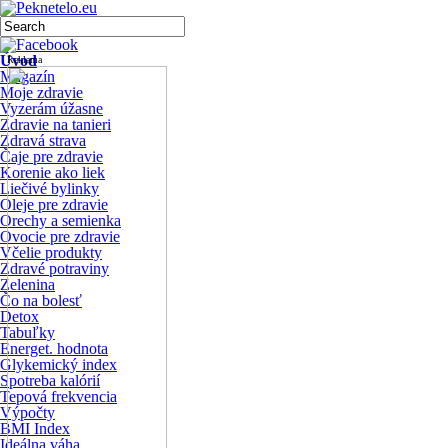
Úvod
Reklama
Magazín
Moje zdravie
Vyzerám úžasne
Zdravie na tanieri
Zdravá strava
Čaje pre zdravie
Korenie ako liek
Liečivé bylinky
Oleje pre zdravie
Orechy a semienka
Ovocie pre zdravie
Včelie produkty
Zdravé potraviny
Zelenina
Čo na bolesť
Detox
Tabuľky
Energet. hodnota
Glykemický index
Spotreba kalórií
Tepová frekvencia
Výpočty
BMI Index
Ideálna váha