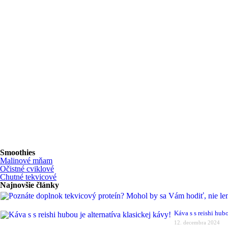
Smoothies
Malinové mňam
Očistné cviklové
Chutné tekvicové
Najnovšie články
Káva s s reishi hubo
12. decembra 2024