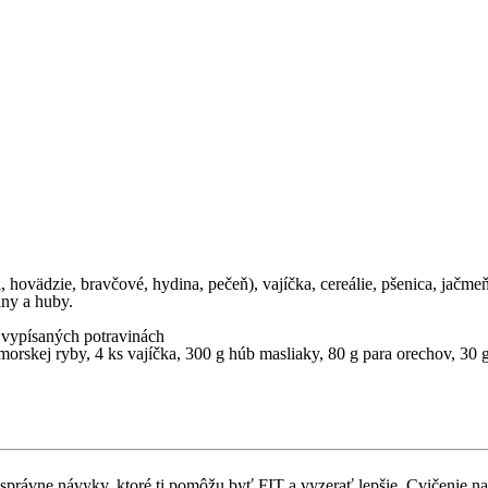
 hovädzie, bravčové, hydina, pečeň), vajíčka, cereálie, pšenica, jačmeň
iny a huby.
 vypísaných potravinách
orskej ryby, 4 ks vajíčka, 300 g húb masliaky, 80 g para orechov, 30 g
si správne návyky, ktoré ti pomôžu byť FIT a vyzerať lepšie. Cvičenie 