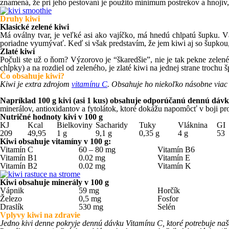
znamená, že pri jeho pestovaní je použito minimum postrekov a hnojív,
Druhy kiwi
Klasické zelené kiwi
Má oválny tvar, je veľké asi ako vajíčko, má hnedú chlpatú šupku. Väčš
poriadne vyumývať. Keď si však predstavím, že jem kiwi aj so šupkou
Zlaté kiwi
Počuli ste už o ňom? Výzorovo je “škaredšie”, nie je tak pekne zelené,
chĺpky) a na rozdiel od zeleného, je zlaté kiwi na jednej strane trochu šp
Čo obsahuje kiwi?
Kiwi je extra zdrojom
vitamínu C
. Obsahuje ho niekoľko násobne viac
Napríklad 100 g kivi (asi 1 kus) obsahuje odporúčanú dennú dávk
minerálov, antioxidantov a fytolátok, ktoré dokážu napomôcť v boji p
Nutričné hodnoty kivi v 100 g
KJ
Kcal
Bielkoviny
Sacharidy
Tuky
Vláknina
GI
209
49,95
1 g
9,1 g
0,35 g
4 g
53
Kiwi obsahuje vitamíny v 100 g:
Vitamín C
60 – 80 mg
Vitamín B6
Vitamín B1
0.02 mg
Vitamín E
Vitamín B2
0.02 mg
Vitamín K
Kiwi obsahuje minerály v 100 g
Vápnik
59 mg
Horčík
Železo
0,5 mg
Fosfor
Draslík
530 mg
Selén
Vplyvy kiwi na zdravie
Jedno kivi denne pokryje dennú dávku Vitamínu C, ktoré potrebuje naše