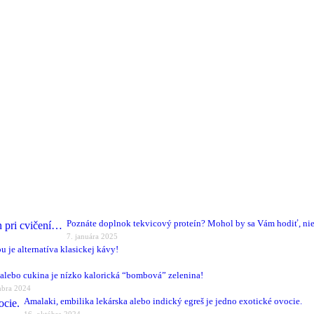
Poznáte doplnok tekvicový proteín? Mohol by sa Vám hodiť, nie
7. januára 2025
u je alternatíva klasickej kávy!
alebo cukina je nízko kalorická “bombová” zelenina!
mbra 2024
Amalaki, embilika lekárska alebo indický egreš je jedno exotické ovocie.