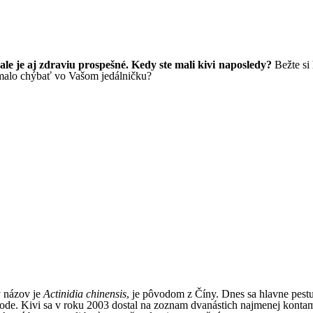
 ale je aj zdraviu prospešné. Kedy ste mali kivi naposledy?
Bežte si 
emalo chýbať vo Vašom jedálničku?
ý názov je
Actinidia chinensis
, je pôvodom z Číny. Dnes sa hlavne pestuj
ode. Kivi sa v roku 2003 dostal na zoznam dvanástich najmenej konta