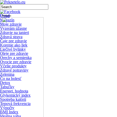
Úvod
Reklama
Magazín
Moje zdravie
Vyzerám úžasne
Zdravie na tanieri
Zdravá strava
Čaje pre zdravie
Korenie ako liek
Liečivé bylinky
Oleje pre zdravie
Orechy a semienka
Ovocie pre zdravie
Včelie produkty
Zdravé potraviny
Zelenina
Čo na bolesť
Detox
Tabuľky
Energet. hodnota
Glykemický index
Spotreba kalórií
Tepová frekvencia
Výpočty
BMI Index
Ideálna váha