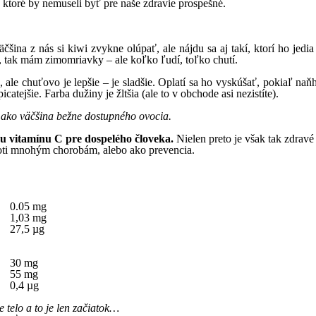
 ktoré by nemuseli byť pre naše zdravie prospešné.
ina z nás si kiwi zvykne olúpať, ale nájdu sa aj takí, ktorí ho jedia 
, tak mám zimomriavky – ale koľko ľudí, toľko chutí.
 ale chuťovo je lepšie – je sladšie. Oplatí sa ho vyskúšať, pokiaľ naň
icatejšie. Farba dužiny je žltšia (ale to v obchode asi nezistíte).
 ako väčšina bežne dostupného ovocia.
u vitamínu C pre dospelého človeka.
Nielen preto je však tak zdravé
roti mnohým chorobám, alebo ako prevencia.
0.05 mg
1,03 mg
27,5 µg
30 mg
55 mg
0,4 µg
 telo a to je len začiatok…