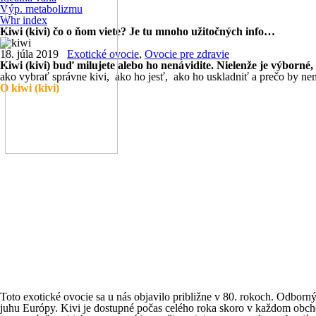
Výp. metabolizmu
Whr index
Kiwi (kivi) čo o ňom viete? Je tu mnoho užitočných info…
18. júla 2019
Exotické ovocie
,
Ovocie pre zdravie
Kiwi (kivi) buď milujete alebo ho nenávidite. Nielenže je výborné,
ako vybrať správne kivi, ako ho jesť, ako ho uskladniť a prečo by n
O kiwi (kivi)
Toto exotické ovocie sa u nás objavilo približne v 80. rokoch. Odborn
juhu Európy. Kivi je dostupné počas celého roka skoro v každom obch