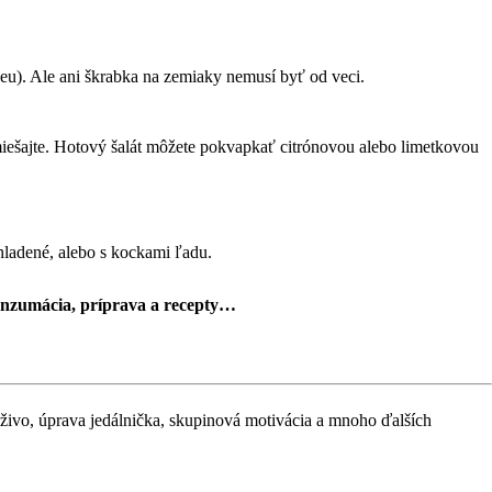
deu). Ale ani škrabka na zemiaky nemusí byť od veci.
remiešajte. Hotový šalát môžete pokvapkať citrónovou alebo limetkovou
chladené, alebo s kockami ľadu.
onzumácia, príprava a recepty…
naživo, úprava jedálnička, skupinová motivácia a mnoho ďalších