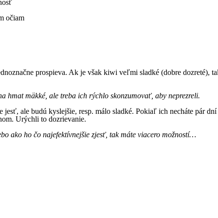
nosť
im očiam
dnoznačne prospieva. Ak je však kiwi veľmi sladké (dobre dozreté), tak
ú na hmat mäkké, ale treba ich rýchlo skonzumovať, aby neprezreli.
de jesť, ale budú kyslejšie, resp. málo sladké. Pokiaľ ich necháte pár 
nom. Urýchli to dozrievanie.
bo ako ho čo najefektívnejšie zjesť, tak máte viacero možností…