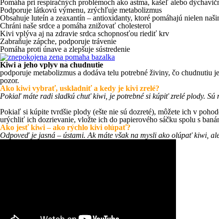
Pomáha pri respiračných problémoch ako astma, kašeľ alebo dýchavič
Podporuje látkovú výmenu, zrýchľuje metabolizmus
Obsahuje luteín a zeaxantín – antioxidanty, ktoré pomáhajú nielen naš
Chráni naše srdce a pomáha znižovať cholesterol
Kivi vplýva aj na zdravie srdca schopnosťou riediť krv
Zabraňuje zápche, podporuje trávenie
Pomáha proti únave a zlepšuje sústredenie
Kiwi a jeho vplyv na chudnutie
podporuje metabolizmus a dodáva telu potrebné živiny, čo chudnutiu je
pozor.
Ako kiwi vybrať, uskladniť a kedy je kivi zrelé?
Pokiaľ máte radi sladkú chuť kiwi, je potrebné si kúpiť zrelé plody. S
Pokiaľ si kúpite tvrdšie plody (ešte nie sú dozreté), môžete ich v poho
urýchliť ich dozrievanie, vložte ich do papierového sáčku spolu s baná
Ako jesť kiwi – ako rýchlo kivi olúpať?
Odpoveď je jasná – ústami. Ak máte však na mysli ako olúpať kiwi, ale