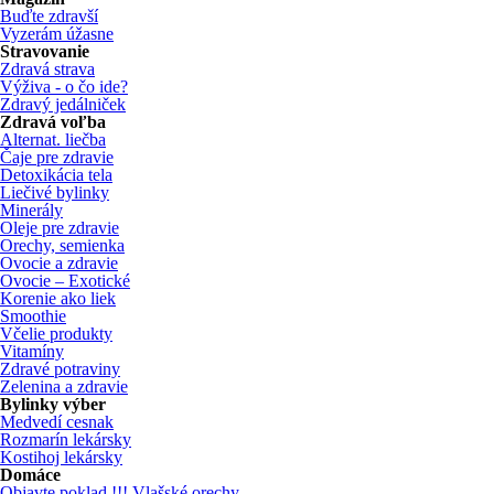
Buďte zdravší
Vyzerám úžasne
Stravovanie
Zdravá strava
Výživa - o čo ide?
Zdravý jedálniček
Zdravá voľba
Alternat. liečba
Čaje pre zdravie
Detoxikácia tela
Liečivé bylinky
Minerály
Oleje pre zdravie
Orechy, semienka
Ovocie a zdravie
Ovocie – Exotické
Korenie ako liek
Smoothie
Včelie produkty
Vitamíny
Zdravé potraviny
Zelenina a zdravie
Bylinky výber
Medvedí cesnak
Rozmarín lekársky
Kostihoj lekársky
Domáce
Objavte poklad !!! Vlašské orechy ...