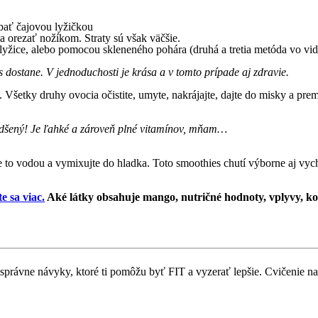
abať čajovou lyžičkou
ola orezať nožíkom. Straty sú však väčšie.
 lyžice, alebo pomocou skleneného pohára (druhá a tretia metóda vo vi
s dostane. V jednoduchosti je krása a v tomto prípade aj zdravie.
o. Všetky druhy ovocia očistite, umyte, nakrájajte, dajte do misky a p
nadšený! Je ľahké a zároveň plné vitamínov, mňam…
jte to vodou a vymixujte do hladka. Toto smoothies chutí výborne aj vy
e sa viac.
Aké látky obsahuje mango, nutričné hodnoty, vplyvy, k
si správne návyky, ktoré ti pomôžu byť FIT a vyzerať lepšie. Cvičenie 