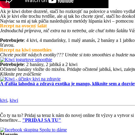
Ak je kiwi dobre dozreté, stačí ho rozkrojiť na polovice a vnútro vydl
Ak je kivi ešte trochu tvrdšie, ale aj tak ho chcete zjesť, stačí ho dook
Najviac sa mi aj tak páčia nasledujúce metódy lúpania kivi – pomocou
Recept na ovocný šalát
Jednoduchá príprava, nič extra na to netreba, ale chuť tohto šalátu Vá
Potrebujete
: 4 kivi, 4 mandarínky, 1 malý ananás, 2 banány a 1 jablk
šťavou.
Recept na kiwi smoothies
Chcete pocítiť nádych exotiky??? Urobte si toto smoothies a budete 
Potrebujete
: 2 banány, 2 jablká a 2 kiwi
Očistené banány vložte do mixéra. Pridajte očistené jablká, kiwi, zale
Kliknite pre zväčšenie
A ďalšia lahodná a zdravá exotika je mango, kliknite sem a dozviet
kivi
,
kiwi
Čo ty na to?
Pridaj sa teraz k nám do novej online fit výzvy a vytvor 
benefitov...
"PRIDAJ SA TU"
Magazín