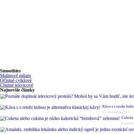
Smoothies
Malinové mňam
Očistné cviklové
Chutné tekvicové
Najnovšie články
Káva s s reishi hubo
12. decembra 2024
Cuketa 
5. nove