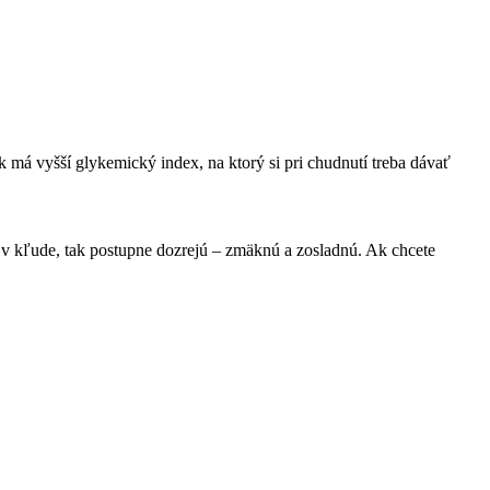
 má vyšší glykemický index, na ktorý si pri chudnutí treba dávať
dní v kľude, tak postupne dozrejú – zmäknú a zosladnú. Ak chcete