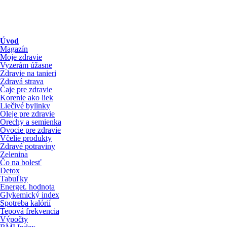
Úvod
Magazín
Moje zdravie
Vyzerám úžasne
Zdravie na tanieri
Zdravá strava
Čaje pre zdravie
Korenie ako liek
Liečivé bylinky
Oleje pre zdravie
Orechy a semienka
Ovocie pre zdravie
Včelie produkty
Zdravé potraviny
Zelenina
Čo na bolesť
Detox
Tabuľky
Energet. hodnota
Glykemický index
Spotreba kalórií
Tepová frekvencia
Výpočty