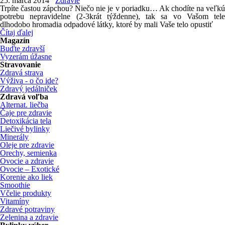
25. marca 2014
Zdravie
Trpíte častou zápchou? Niečo nie je v poriadku… Ak chodíte na veľkú
potrebu nepravidelne (2-3krát týždenne), tak sa vo Vašom tele
dlhodobo hromadia odpadové látky, ktoré by mali Vaše telo opustiť
Čítaj ďalej
Magazín
Buďte zdravší
Vyzerám úžasne
Stravovanie
Zdravá strava
Výživa - o čo ide?
Zdravý jedálniček
Zdravá voľba
Alternat. liečba
Čaje pre zdravie
Detoxikácia tela
Liečivé bylinky
Minerály
Oleje pre zdravie
Orechy, semienka
Ovocie a zdravie
Ovocie – Exotické
Korenie ako liek
Smoothie
Včelie produkty
Vitamíny
Zdravé potraviny
Zelenina a zdravie