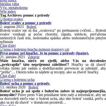
BMI Index
Ideálna váha
Výp. metabolizmu
Whr index
Tag Archives:
pomoc z prírody
Bolesť svalov a pomoc z prírody
2. augusta 2023
Bolesť
Bolesti svalov nie sú iba „svalovica“ po prehnanom cvičení… Bolesti
svalov vznikajú aj počas choroby, zápalu, infekcie, preťaženia
niektorých častí tela, nedostatku spánku alebo nedostatočným pitným
režimom
Čítaj ďalej
Prvá pomoc pri hnačke. Je tu pomoc z prírody (špajze).
21. januára 2021
Zdravie
Máte hnačku, niečo ste zjedli, alebo Vás na dovolenke
„prekvapila“ táto nepríjemná záležitosť?
Hnačky sa dá zbavi
vďaka týmto pár radám a dodržiavaním prevencie aj zabrániť, aby
“prišla”… Okrem toho tu nájdete aj recepty, ako sa zbaviť hnačky.
Čítaj ďalej
Bolesť ucha a pomoc z prírody.
13. októbra 2020
Bolesť
Bolesť ucha je asi spolu s bolesťou zubov tá najnepríjemnejšia,
nemyslíte?
Práve preto Vám prinášame tieto rady a informácie, aby ste
sa dozvedeli niečo viac o bolesti ucha, ako táto bolesť vzniká, prečo a
ako sa jej dá zbaviť v domácom prostredí…