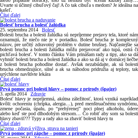
alebo prípadné horúčky, toto už nemusí byť scenár každej zimy…
Uvarte si účinný cibuľový čaj! A čo tak cibuľa s medom? Je ideálna na
kašeľ.
Čítaj ďalej
Bolesť brucha a bolesť žalúdka
25. septembra 2014
Bolesť
Bolesti brucha a bolesti žalúdka sú nepríjemne prejavy tela, ktoré nám
oznamujú, že niečo nie je v poriadku. Bolesť brucha je komplexný
názov, pre určitý zdravotný problém v dutine brušnej. Najčastejšie sa
bolesti brucha a bolesti žalúdka môžu prejavovať ako tupá, ostrá či
pichľavá bolesť. V tomto článku Vám prinášam rady a tipy, ako sa dá
vyhnúť bolesti brucha a bolesti žalúdka a ako sa dá aj v domácej liečbe
z bolesti brucha pohodlne dostať. Avšak nezabúdajte, ak sú bolesti
brucha obmedzujúce, silné a ak sa náhodou pridružia aj teploty, tak
urýchlene navštívte lekára
Čítaj ďalej
Prvá pomoc pri bolesti hlavy – pomoc z prírody (špajze)
3. apríla 2014
Zdravie
Bolesť hlavy je nepríjemná, akútna záležitosť, ktorá vzniká napríklad
kvôli: ochoreniu (chrípka, alergia…), pred menštruačnému syndrómu,
zmene počasia, úpalu, po “prehýrenej” noci plnej alkoholu, údere
alebo keď ste pod dlhodobým stresom… Čo robiť aby som sa bolesti
hlavy zbavil??? Typy a rady ako sa zbaviť bolesti hlavy tu
Čítaj ďalej
Prvá pomoc pri zápche – pomoc z prírody (špajze)