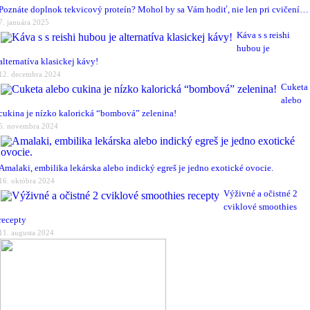
Poznáte doplnok tekvicový proteín? Mohol by sa Vám hodiť, nie len pri cvičení…
7. januára 2025
Káva s s reishi
hubou je
alternatíva klasickej kávy!
12. decembra 2024
Cuketa
alebo
cukina je nízko kalorická “bombová” zelenina!
5. novembra 2024
Amalaki, embilika lekárska alebo indický egreš je jedno exotické ovocie.
16. októbra 2024
Výživné a očistné 2
cviklové smoothies
recepty
11. augusta 2024