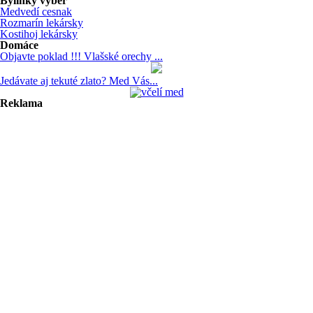
Bylinky výber
Medvedí cesnak
Rozmarín lekársky
Kostihoj lekársky
Domáce
Objavte poklad !!! Vlašské orechy ...
Jedávate aj tekuté zlato? Med Vás...
Reklama