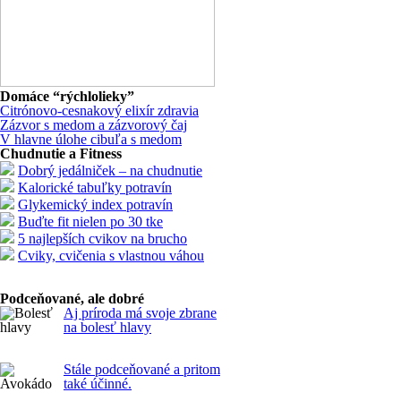
Domáce “rýchlolieky”
Citrónovo-cesnakový elixír zdravia
Zázvor s medom a zázvorový čaj
V hlavne úlohe cibuľa s medom
Chudnutie a Fitness
Dobrý jedálniček – na chudnutie
Kalorické tabuľky potravín
Glykemický index potravín
Buďte fit nielen po 30 tke
5 najlepších cvikov na brucho
Cviky, cvičenia s vlastnou váhou
Podceňované, ale dobré
Aj príroda má svoje zbrane
na bolesť hlavy
Stále podceňované a pritom
také účinné.