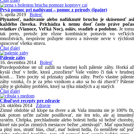
Čítaj ďalej
Prvá pomoc pri nadúvaní – pomoc z prírody (špajze)
5. apríla 2019
Bolesť
Plynatosť, nadúvanie alebo nafúknuté brucho je skúsenosť asi
každého človeka. Prichádza k nemu dosť často práve počas
sviatkov (Vianoce, Veľká Noc), osláv, svadieb a podobne.
Je tom
tak preto, pretože jete rôzne kombinácie potravín vo veľkých
množstvách, nesprávne požujete stravu a trávenie nevie v rýchlosti
spracovať všetku stravu.
Čítaj ďalej
Pálenie záhy
16. decembra 2014
Bolesť
Pravdepodobne ste už zažili na vlastnej koži pálenie záhy. Horká až
kyslá chuť v hrdle, ktorá „rozožiera“ Vaše vnútro či tlak v hrudnej
kosti… Tieto pocity sú príznaky pálenia záhy. Prečo vlastne pálenie
záhy vzniká, čo je za jeho vznikom a ako sa ho dá zbaviť? Pálenie
záhy je globálny problém, ktorý sa týka mladých a aj starých
Čítaj ďalej
Cibuľové recepty pre zdravie
24. októbra 2014
Zdravie
Zimné obdobie už klope na dvere a ak Vaša imunita nie je 100% fit,
tak potom určite začnite posilňovať, nie len telo, ale aj imunitný
systém. Chrípka, prechladnutie alebo bolesti hrdla sú bežné choroby,
ktoré nás počas zimných mesiacov bežne „stretávajú“. Mať opuchnutý
a plný nos, stratiť hlas, chuť, mať bolesti hrdla, čo nemôžete nič jesť