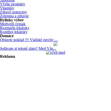
Smoothie
Včelie produkty
Vitamíny
Zdravé potraviny
Zelenina a zdravie
Bylinky výber
Medvedí cesnak
Rozmarín lekársky
Kostihoj lekársky
Domáce
Objavte poklad !!! Vlašské orechy ...
Jedávate aj tekuté zlato? Med Vás...
Reklama