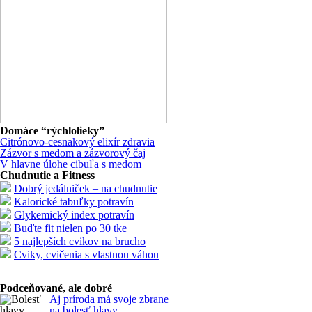
Domáce “rýchlolieky”
Citrónovo-cesnakový elixír zdravia
Zázvor s medom a zázvorový čaj
V hlavne úlohe cibuľa s medom
Chudnutie a Fitness
Dobrý jedálniček – na chudnutie
Kalorické tabuľky potravín
Glykemický index potravín
Buďte fit nielen po 30 tke
5 najlepších cvikov na brucho
Cviky, cvičenia s vlastnou váhou
Podceňované, ale dobré
Aj príroda má svoje zbrane
na bolesť hlavy