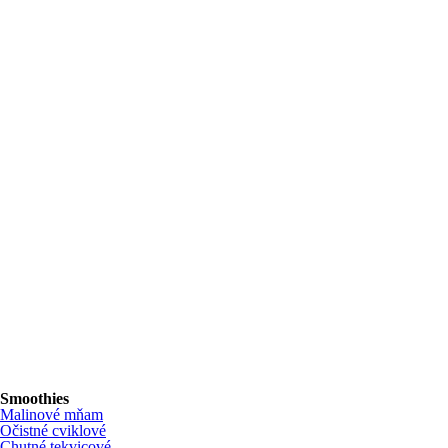
Smoothies
Malinové mňam
Očistné cviklové
Chutné tekvicové