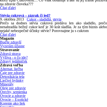
ktorý trpia Cukrovkou… Čo však obsahuje a aké sú jej ďalšie pozitíva
na zdravie človeka???
Čítaj ďalej
Stévia cukrová – zázrak či jed?
9. októbra 2013
Cukor - sladidlá
,
stevia
Prečo sa dodnes stévia cukrová predáva len ako sladidlo, prečo
nenahradila bežný cukor keď je 30 krát sladšia. Je za tým biznis alebo
nejaké nebezpečné účinky stévie? Porovnajme ju s cukrom
Čítaj ďalej
Magazín
Buďte zdravší
Vyzerám úžasne
Stravovanie
Zdravá strava
Výživa - o čo ide?
Zdravý jedálniček
Zdravá voľba
Alternat. liečba
Čaje pre zdravie
Detoxikácia tela
Liečivé bylinky
Minerály
Oleje pre zdravie
Orechy, semienka
Ovocie a zdravie
Ovocie – Exotické
Korenie ako liek