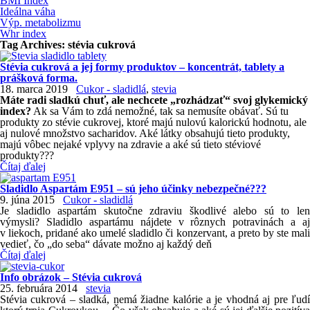
BMI Index
Ideálna váha
Výp. metabolizmu
Whr index
Tag Archives:
stévia cukrová
Stévia cukrová a jej formy produktov – koncentrát, tablety a
prášková forma.
18. marca 2019
Cukor - sladidlá
,
stevia
Máte radi sladkú chuť, ale nechcete „rozhádzať“ svoj glykemický
index?
Ak sa Vám to zdá nemožné, tak sa nemusíte obávať. Sú tu
produkty zo stévie cukrovej, ktoré majú nulovú kalorickú hodnotu, ale
aj nulové množstvo sacharidov. Aké látky obsahujú tieto produkty,
majú vôbec nejaké vplyvy na zdravie a aké sú tieto stéviové
produkty???
Čítaj ďalej
Sladidlo Aspartám E951 – sú jeho účinky nebezpečné???
9. júna 2015
Cukor - sladidlá
Je sladidlo aspartám skutočne zdraviu škodlivé alebo sú to len
výmysli? Sladidlo aspartámu nájdete v rôznych potravinách a aj
v liekoch, pridané ako umelé sladidlo či konzervant, a preto by ste mali
vedieť, čo „do seba“ dávate možno aj každý deň
Čítaj ďalej
Info obrázok – Stévia cukrová
25. februára 2014
stevia
Stévia cukrová – sladká, nemá žiadne kalórie a je vhodná aj pre ľudí