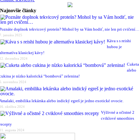
Najnovšie články
Poznáte doplnok tekvicový proteín? Mohol by sa Vám hodiť, nie len pri cvičení…
7. januára 2025
Káva s s reishi
hubou je
alternatíva klasickej kávy!
12. decembra 2024
Cuketa
alebo
cukina je nízko kalorická “bombová” zelenina!
5. novembra 2024
Amalaki, embilika lekárska alebo indický egreš je jedno exotické ovocie.
16. októbra 2024
Výživné a očistné 2
cviklové smoothies
recepty
11. augusta 2024