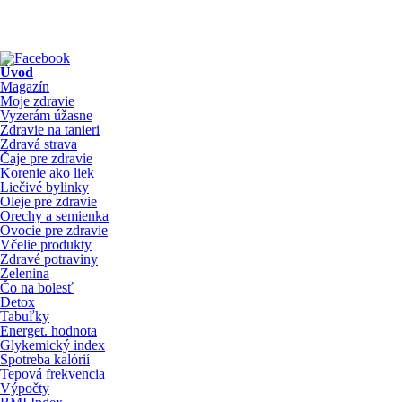
Úvod
Magazín
Moje zdravie
Vyzerám úžasne
Zdravie na tanieri
Zdravá strava
Čaje pre zdravie
Korenie ako liek
Liečivé bylinky
Oleje pre zdravie
Orechy a semienka
Ovocie pre zdravie
Včelie produkty
Zdravé potraviny
Zelenina
Čo na bolesť
Detox
Tabuľky
Energet. hodnota
Glykemický index
Spotreba kalórií
Tepová frekvencia
Výpočty